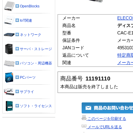
OpenBlocks
メーカー
ELEC
IoT関連
商品名
ディス
型番
CAC-E
ネットワーク
保証条件
メーカ
JANコード
495310
サーバ・ストレージ
返品について
特定商
関連
メーカ
パソコン・周辺機器
商品番号
11191110
PCパーツ
本商品は販売を終了しました
サプライ
ソフト・ライセンス
このページを印刷する
メールでURLを送る