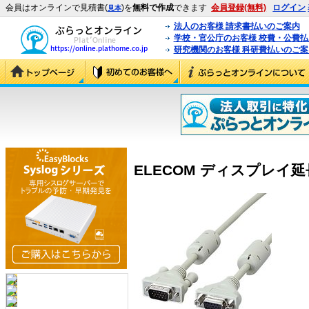
会員はオンラインで見積書(
)を
無料で作成
できます
会員登録(無料)
ログイン
見本
法人のお客様 請求書払いのご案内
学校・官公庁のお客様 校費・公費
研究機関のお客様 科研費払いのご案
ELECOM ディスプレイ延長