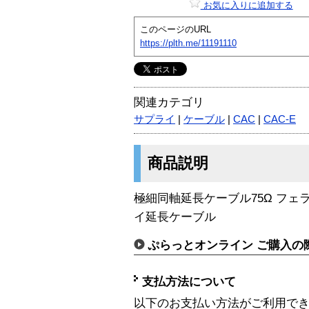
お気に入りに追加する
このページのURL
https://plth.me/11191110
関連カテゴリ
サプライ
|
ケーブル
|
CAC
|
CAC-E
商品説明
極細同軸延長ケーブル75Ω フ
イ延長ケーブル
ぷらっとオンライン ご購入の
支払方法について
以下のお支払い方法がご利用で