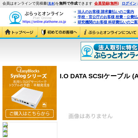
会員はオンラインで見積書(
)を
無料で作成
できます
会員登録(無料)
ログイン
見本
法人のお客様 請求書払いのご案内
学校・官公庁のお客様 校費・公費
研究機関のお客様 科研費払いのご案
I.O DATA SCSIケーブル (A