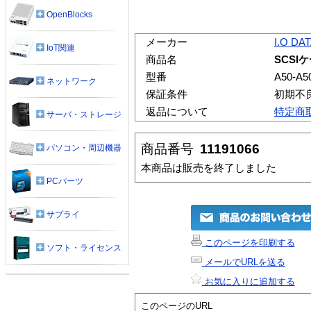
OpenBlocks
メーカー
I.O DA
IoT関連
商品名
SCSI
型番
A50-A5
ネットワーク
保証条件
初期不
返品について
特定商
サーバ・ストレージ
商品番号
11191066
パソコン・周辺機器
本商品は販売を終了しました
PCパーツ
サプライ
このページを印刷する
ソフト・ライセンス
メールでURLを送る
お気に入りに追加する
このページのURL