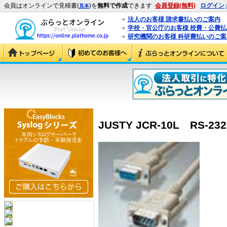
会員はオンラインで見積書(
)を
無料で作成
できます
会員登録(無料)
ログイン
見本
法人のお客様 請求書払いのご案内
学校・官公庁のお客様 校費・公費
研究機関のお客様 科研費払いのご案
JUSTY JCR-10L RS-23