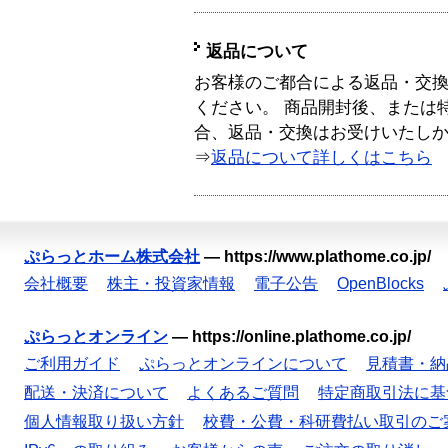
返品について
お客様のご都合による返品・交
ください。 商品開封後、または
合、返品・交換はお受けいたし
⇒
返品について詳しくはこちら
ぷらっとホーム株式会社
—
https://www.plathome.co.jp/
会社概要
株主・投資家情報
電子公告
OpenBlocks
ぷらっとオンライン
—
https://online.plathome.co.jp/
ご利用ガイド
ぷらっとオンラインについて
見積書・納
配送・決済について
よくあるご質問
特定商取引法に基
個人情報取り扱い方針
校費・公費・科研費払い取引のご