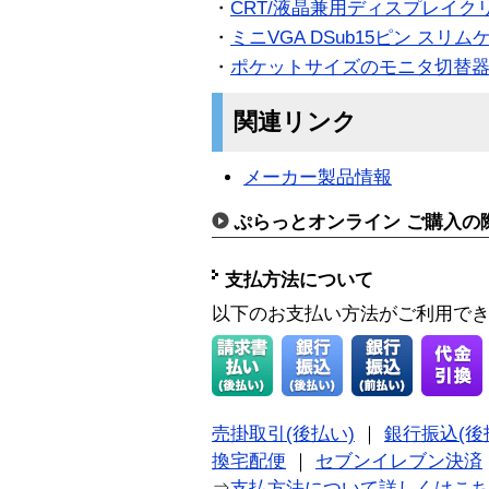
・
CRT/液晶兼用ディスプレイク
・
ミニVGA DSub15ピン スリムケ
・
ポケットサイズのモニタ切替
関連リンク
メーカー製品情報
ぷらっとオンライン ご購入の
支払方法について
以下のお支払い方法がご利用で
売掛取引(後払い)
｜
銀行振込(後
換宅配便
｜
セブンイレブン決済
⇒
支払方法について詳しくはこ