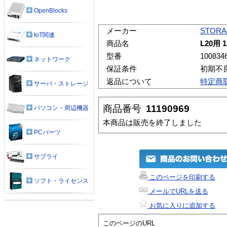
OpenBlocks
メーカー
STORA
IoT関連
商品名
L20用 
型番
100834
ネットワーク
保証条件
初期不
返品について
特定商
サーバ・ストレージ
商品番号
11190969
パソコン・周辺機器
本商品は販売を終了しました
PCパーツ
サプライ
このページを印刷する
ソフト・ライセンス
メールでURLを送る
お気に入りに追加する
このページのURL