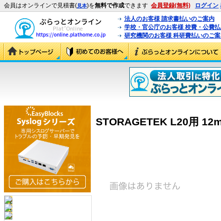
会員はオンラインで見積書(
)を
無料で作成
できます
会員登録(無料)
ログイン
見本
法人のお客様 請求書払いのご案内
学校・官公庁のお客様 校費・公費
研究機関のお客様 科研費払いのご案
STORAGETEK L20用 12m 