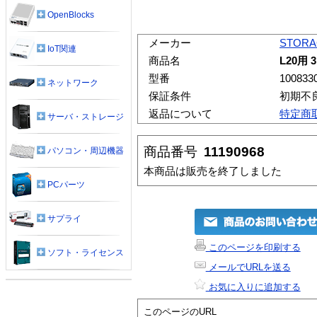
OpenBlocks
メーカー
STORA
IoT関連
商品名
L20用 
型番
100833
ネットワーク
保証条件
初期不
返品について
特定商
サーバ・ストレージ
商品番号
11190968
パソコン・周辺機器
本商品は販売を終了しました
PCパーツ
サプライ
このページを印刷する
ソフト・ライセンス
メールでURLを送る
お気に入りに追加する
このページのURL