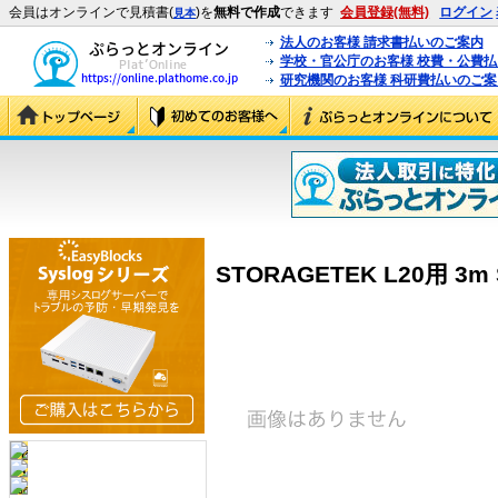
会員はオンラインで見積書(
)を
無料で作成
できます
会員登録(無料)
ログイン
見本
法人のお客様 請求書払いのご案内
学校・官公庁のお客様 校費・公費
研究機関のお客様 科研費払いのご案
STORAGETEK L20用 3m S