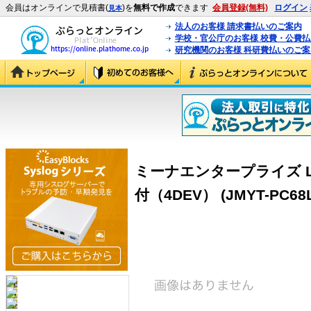
会員はオンラインで見積書(
)を
無料で作成
できます
会員登録(無料)
ログイン
見本
法人のお客様 請求書払いのご案内
学校・官公庁のお客様 校費・公費
研究機関のお客様 科研費払いのご案
ミーナエンタープライズ LVD
付（4DEV） (JMYT-PC68LV