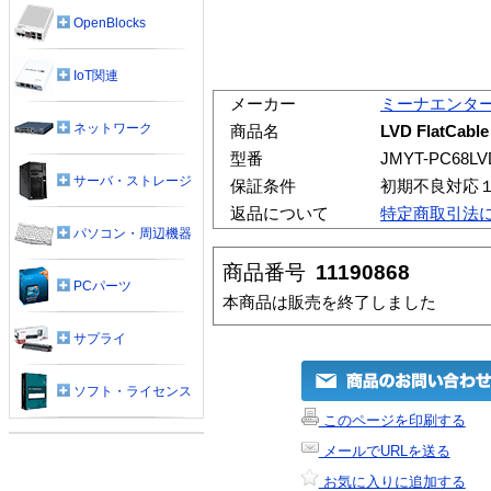
OpenBlocks
IoT関連
メーカー
ミーナエンタ
ネットワーク
商品名
LVD FlatC
型番
JMYT-PC68LVD
サーバ・ストレージ
保証条件
初期不良対応
返品について
特定商取引法
パソコン・周辺機器
商品番号
11190868
PCパーツ
本商品は販売を終了しました
サプライ
ソフト・ライセンス
このページを印刷する
メールでURLを送る
お気に入りに追加する