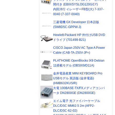
間付き (EBIX/SYSLOG120G/1Y)
内田洋行 イレーザーFB型(大) 7-337-
0040 (7-337-0040)
三菱電機 GX Developer 日本語版
(SW8D5C-GPPW-J)
Hewlett-Packard HP 外付けUSB DVD
ドライブ (701498-B21)
CISCO Japan 250V AC Type A Power
Cable (CAB-TA-250V-JP=)
PLAT'HOME OpenBlocks IX9 Debian
11搭載モデル (OBSIX9/D11A)
金井電器産業 MINI KEYBOARD Pro
USBモデル 英語版 (金井電器)
(HMB632KUS/R)
大電 100BASE-TX/FXメディアコンバ
ータ DN2800GE (DN2800GE)
エイム電子 光ファイバーケーブル
DLC/DSC MM62.5 2m (AFP2-
DLC/DSC-62-02)