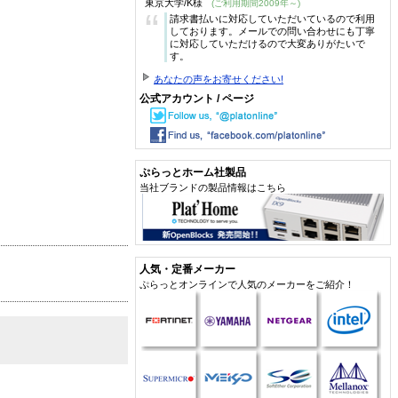
東京大学/K様
(ご利用期間2009年～)
“
請求書払いに対応していただいているので利用
しております。メールでの問い合わせにも丁寧
に対応していただけるので大変ありがたいで
す。
あなたの声をお寄せください!
公式アカウント / ページ
ぷらっとホーム社製品
当社ブランドの製品情報はこちら
人気・定番メーカー
ぷらっとオンラインで人気のメーカーをご紹介！