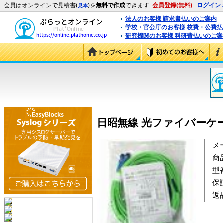
会員はオンラインで見積書(
)を
無料で作成
できます
会員登録(無料)
ログイン
見本
法人のお客様 請求書払いのご案内
学校・官公庁のお客様 校費・公費
研究機関のお客様 科研費払いのご案
日昭無線 光ファイバーケーブル N
メ
商
型
保
返