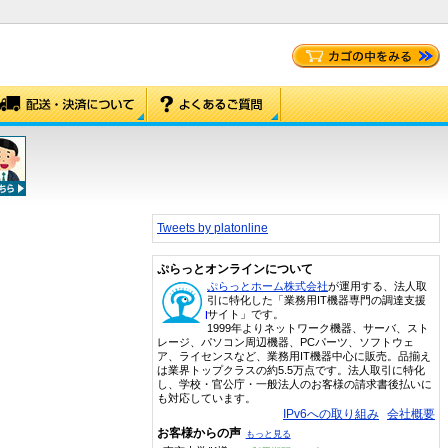
Tweets by platonline
ぷらっとオンラインについて
ぷらっとホーム株式会社
が運用する、法人取
引に特化した「業務用IT機器専門の調達支援
サイト」です。
1999年よりネットワーク機器、サーバ、スト
レージ、パソコン周辺機器、PCパーツ、ソフトウェ
ア、ライセンスなど、業務用IT機器中心に販売。品揃え
は業界トップクラスの約5.5万点です。法人取引に特化
し、学校・官公庁・一般法人のお客様の請求書後払いに
も対応しています。
IPv6への取り組み
会社概要
お客様からの声
もっと見る