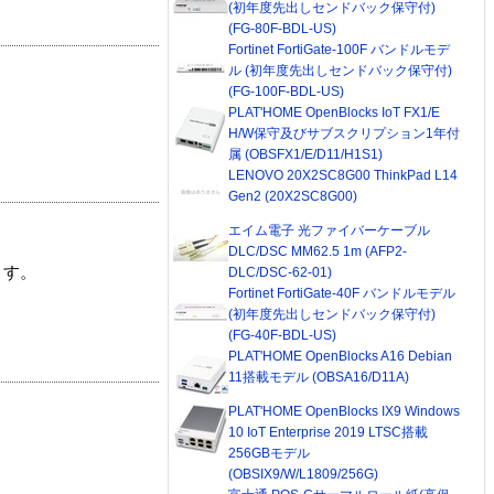
(初年度先出しセンドバック保守付)
(FG-80F-BDL-US)
Fortinet FortiGate-100F バンドルモデ
ル (初年度先出しセンドバック保守付)
(FG-100F-BDL-US)
PLAT'HOME OpenBlocks IoT FX1/E
H/W保守及びサブスクリプション1年付
属 (OBSFX1/E/D11/H1S1)
LENOVO 20X2SC8G00 ThinkPad L14
Gen2 (20X2SC8G00)
エイム電子 光ファイバーケーブル
DLC/DSC MM62.5 1m (AFP2-
ます。
DLC/DSC-62-01)
Fortinet FortiGate-40F バンドルモデル
(初年度先出しセンドバック保守付)
(FG-40F-BDL-US)
PLAT'HOME OpenBlocks A16 Debian
11搭載モデル (OBSA16/D11A)
PLAT'HOME OpenBlocks IX9 Windows
10 IoT Enterprise 2019 LTSC搭載
256GBモデル
(OBSIX9/W/L1809/256G)