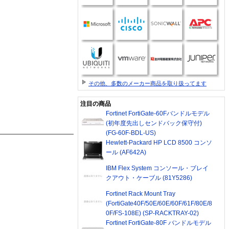
その他、多数のメーカー商品を取り扱ってます
注目の商品
Fortinet FortiGate-60Fバンドルモデル
(初年度先出しセンドバック保守付)
(FG-60F-BDL-US)
Hewlett-Packard HP LCD 8500 コンソ
ール (AF642A)
IBM Flex System コンソール・ブレイ
クアウト・ケーブル (81Y5286)
Fortinet Rack Mount Tray
(FortiGate40F/50E/60E/60F/61F/80E/8
0F/FS-108E) (SP-RACKTRAY-02)
Fortinet FortiGate-80F バンドルモデル