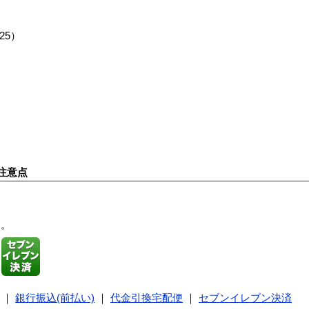
25）
注意点
す。
｜
銀行振込(前払い)
｜
代金引換宅配便
｜
セブンイレブン決済