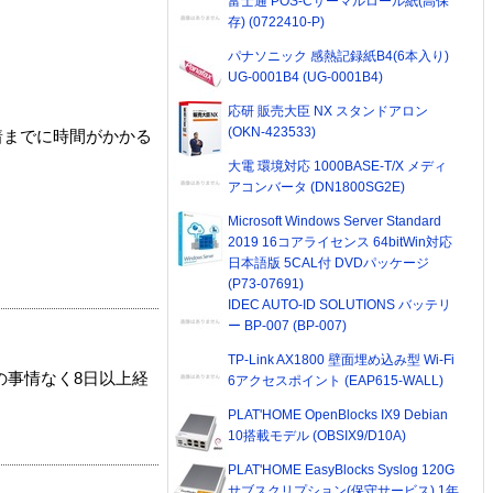
富士通 POS-Cサーマルロール紙(高保
存) (0722410-P)
パナソニック 感熱記録紙B4(6本入り)
UG-0001B4 (UG-0001B4)
応研 販売大臣 NX スタンドアロン
(OKN-423533)
着までに時間がかかる
大電 環境対応 1000BASE-T/X メディ
アコンバータ (DN1800SG2E)
Microsoft Windows Server Standard
2019 16コアライセンス 64bitWin対応
日本語版 5CAL付 DVDパッケージ
(P73-07691)
IDEC AUTO-ID SOLUTIONS バッテリ
ー BP-007 (BP-007)
TP-Link AX1800 壁面埋め込み型 Wi-Fi
の事情なく8日以上経
6アクセスポイント (EAP615-WALL)
PLAT'HOME OpenBlocks IX9 Debian
10搭載モデル (OBSIX9/D10A)
PLAT'HOME EasyBlocks Syslog 120G
サブスクリプション(保守サービス) 1年