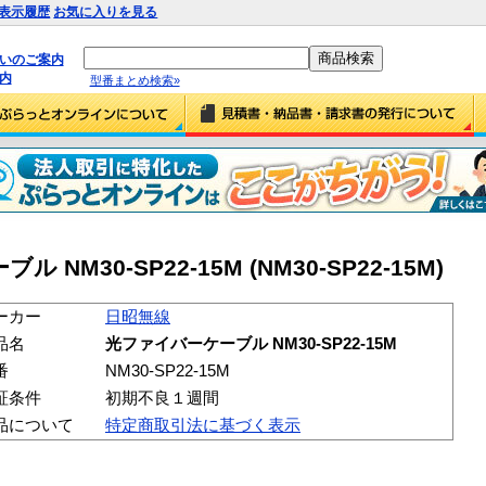
表示履歴
お気に入りを見る
払いのご案内
内
型番まとめ検索»
M30-SP22-15M (NM30-SP22-15M)
ーカー
日昭無線
品名
光ファイバーケーブル NM30-SP22-15M
番
NM30-SP22-15M
証条件
初期不良１週間
品について
特定商取引法に基づく表示