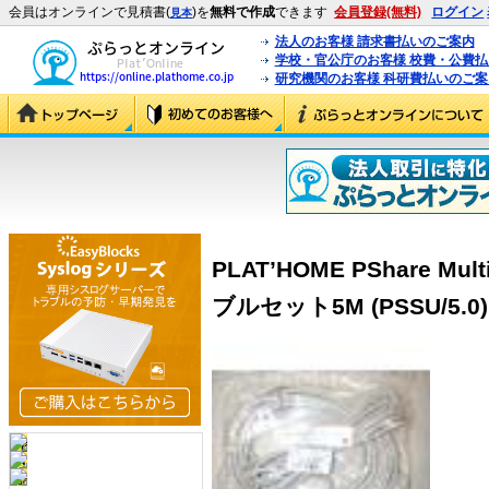
会員はオンラインで見積書(
)を
無料で作成
できます
会員登録(無料)
ログイン
見本
法人のお客様 請求書払いのご案内
学校・官公庁のお客様 校費・公費
研究機関のお客様 科研費払いのご案
PLAT’HOME PShare Mul
ブルセット5M (PSSU/5.0)