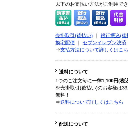
以下のお支払い方法がご利用で
売掛取引(後払い)
｜
銀行振込(後
換宅配便
｜
セブンイレブン決済
⇒
支払方法について詳しくはこ
送料について
1つのご注文毎に
一律1,100円(税
※売掛取引(後払い)のお客様は33
無料！
⇒
送料について詳しくはこちら
配送について