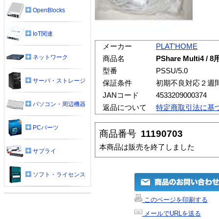
OpenBlocks
IoT関連
メーカー
PLAT'HOME
ネットワーク
商品名
PShare Multi4
型番
PSSU/5.0
サーバ・ストレージ
保証条件
初期不良対応２週
JANコード
4533209000374
パソコン・周辺機器
返品について
特定商取引法に基
PCパーツ
商品番号
11190703
本商品は販売を終了しました
サプライ
ソフト・ライセンス
このページを印刷する
メールでURLを送る