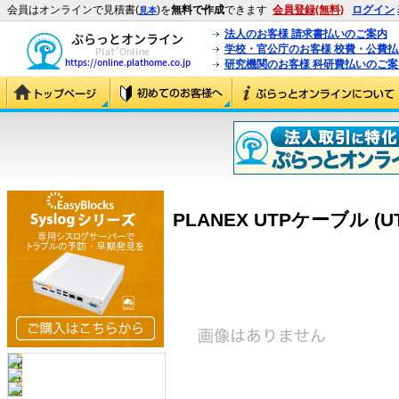
会員はオンラインで見積書(
)を
無料で作成
できます
会員登録(無料)
ログイン
見本
法人のお客様 請求書払いのご案内
学校・官公庁のお客様 校費・公費
研究機関のお客様 科研費払いのご案
PLANEX UTPケーブル (UT