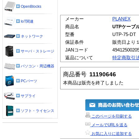
OpenBlocks
メーカー
PLANEX
IoT関連
商品名
UTPケーブ
型番
UTP-75-DT
ネットワーク
保証条件
販売日より
JANコード
4941250020
サーバ・ストレージ
返品について
特定商取引
パソコン・周辺機器
商品番号
11190646
PCパーツ
本商品は販売を終了しました
サプライ
ソフト・ライセンス
このページを印刷する
メールでURLを送る
お気に入りに追加する