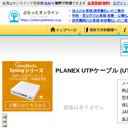
会員はオンラインで見積書(
)を
無料で作成
できます
会員登録(無料)
ログイン
見本
法人のお客様 請求書払いのご案内
学校・官公庁のお客様 校費・公費
研究機関のお客様 科研費払いのご案
PLANEX UTPケーブル (UTP
メ
商
型
保
J
返