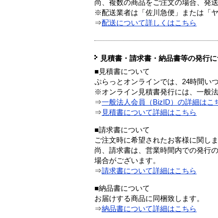
尚、複数の商品をご注文の場合、発
※配送業者は「佐川急便」または「
⇒
配送について詳しくはこちら
見積書・請求書・納品書等の発行に
■見積書について
ぷらっとオンラインでは、24時間い
※オンライン見積書発行には、一般法人
⇒
一般法人会員（BizID）の詳細はこ
⇒
見積書について詳細はこちら
■請求書について
ご注文時に希望されたお客様に関し
尚、請求書は、営業時間内での発行
場合がございます。
⇒
請求書について詳細はこちら
■納品書について
お届けする商品に同梱致します。
⇒
納品書について詳細はこちら