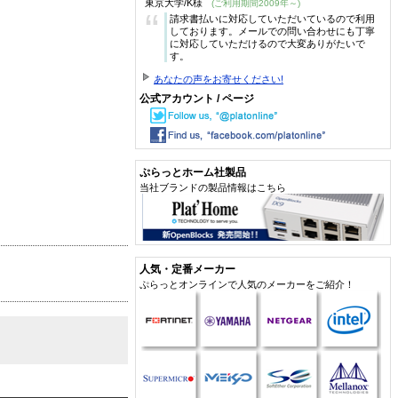
東京大学/K様
(ご利用期間2009年～)
“
請求書払いに対応していただいているので利用
しております。メールでの問い合わせにも丁寧
に対応していただけるので大変ありがたいで
す。
あなたの声をお寄せください!
公式アカウント / ページ
ぷらっとホーム社製品
当社ブランドの製品情報はこちら
人気・定番メーカー
ぷらっとオンラインで人気のメーカーをご紹介！