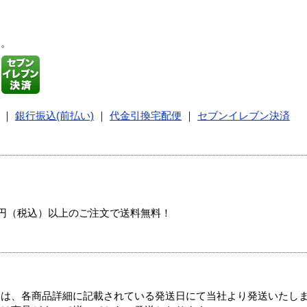
す。
｜
銀行振込(前払い)
｜
代金引換宅配便
｜
セブンイレブン決済
00円（税込）以上のご注文で送料無料！
ては、各商品詳細に記載されている発送日にて当社より発送いたし