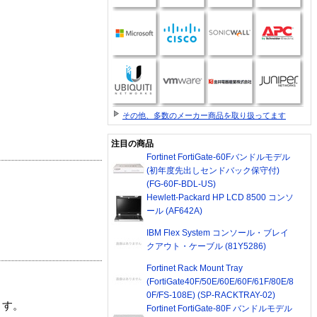
その他、多数のメーカー商品を取り扱ってます
注目の商品
Fortinet FortiGate-60Fバンドルモデル
(初年度先出しセンドバック保守付)
(FG-60F-BDL-US)
Hewlett-Packard HP LCD 8500 コンソ
ール (AF642A)
IBM Flex System コンソール・ブレイ
クアウト・ケーブル (81Y5286)
Fortinet Rack Mount Tray
(FortiGate40F/50E/60E/60F/61F/80E/8
0F/FS-108E) (SP-RACKTRAY-02)
ます。
Fortinet FortiGate-80F バンドルモデル