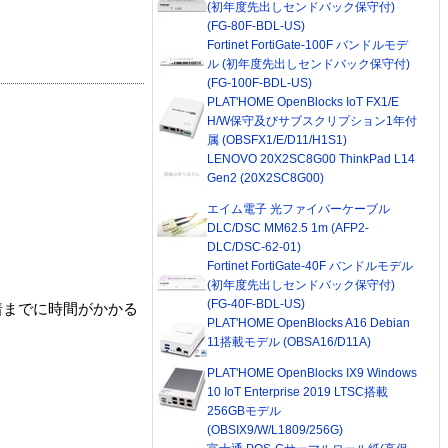
(初年度先出しセンドバック保守付)
(FG-80F-BDL-US)
Fortinet FortiGate-100F バンドルモデ
ル (初年度先出しセンドバック保守付)
(FG-100F-BDL-US)
PLAT'HOME OpenBlocks IoT FX1/E
H/W保守及びサブスクリプション1年付
属 (OBSFX1/E/D11/H1S1)
LENOVO 20X2SC8G00 ThinkPad L14
Gen2 (20X2SC8G00)
エイム電子 光ファイバーケーブル
DLC/DSC MM62.5 1m (AFP2-
DLC/DSC-62-01)
Fortinet FortiGate-40F バンドルモデル
(初年度先出しセンドバック保守付)
(FG-40F-BDL-US)
着までに時間がかかる
PLAT'HOME OpenBlocks A16 Debian
11搭載モデル (OBSA16/D11A)
PLAT'HOME OpenBlocks IX9 Windows
10 IoT Enterprise 2019 LTSC搭載
256GBモデル
(OBSIX9/W/L1809/256G)