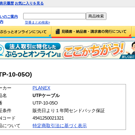
表示履歴
お気に入りを見る
払いのご案内
内
型番まとめ検索»
-10-05O)
ーカー
PLANEX
品名
UTPケーブル
番
UTP-10-05O
証条件
販売日より１年間センドバック保証
ANコード
4941250021321
品について
特定商取引法に基づく表示