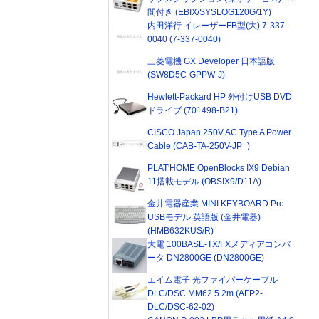
間付き (EBIX/SYSLOG120G/1Y)
内田洋行 イレーザーFB型(大) 7-337-
0040 (7-337-0040)
三菱電機 GX Developer 日本語版
(SW8D5C-GPPW-J)
Hewlett-Packard HP 外付けUSB DVD
ドライブ (701498-B21)
CISCO Japan 250V AC Type A Power
Cable (CAB-TA-250V-JP=)
PLAT'HOME OpenBlocks IX9 Debian
11搭載モデル (OBSIX9/D11A)
金井電器産業 MINI KEYBOARD Pro
USBモデル 英語版 (金井電器)
(HMB632KUS/R)
大電 100BASE-TX/FXメディアコンバ
ータ DN2800GE (DN2800GE)
エイム電子 光ファイバーケーブル
DLC/DSC MM62.5 2m (AFP2-
DLC/DSC-62-02)