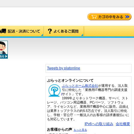
Tweets by platonline
ぷらっとオンラインについて
ぷらっとホーム株式会社
が運用する、法人取
引に特化した「業務用IT機器専門の調達支援
サイト」です。
1999年よりネットワーク機器、サーバ、スト
レージ、パソコン周辺機器、PCパーツ、ソフトウェ
ア、ライセンスなど、業務用IT機器中心に販売。品揃え
は業界トップクラスの約5.5万点です。法人取引に特化
し、学校・官公庁・一般法人のお客様の請求書後払いに
も対応しています。
IPv6への取り組み
会社概要
お客様からの声
もっと見る