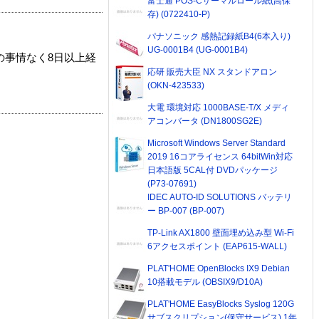
富士通 POS-Cサーマルロール紙(高保
存) (0722410-P)
パナソニック 感熱記録紙B4(6本入り)
UG-0001B4 (UG-0001B4)
の事情なく8日以上経
応研 販売大臣 NX スタンドアロン
(OKN-423533)
大電 環境対応 1000BASE-T/X メディ
アコンバータ (DN1800SG2E)
Microsoft Windows Server Standard
2019 16コアライセンス 64bitWin対応
日本語版 5CAL付 DVDパッケージ
(P73-07691)
IDEC AUTO-ID SOLUTIONS バッテリ
ー BP-007 (BP-007)
TP-Link AX1800 壁面埋め込み型 Wi-Fi
6アクセスポイント (EAP615-WALL)
PLAT'HOME OpenBlocks IX9 Debian
10搭載モデル (OBSIX9/D10A)
PLAT'HOME EasyBlocks Syslog 120G
サブスクリプション(保守サービス) 1年