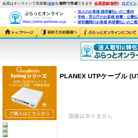
会員はオンラインで見積書(
)を
無料で作成
できます
会員登録(無料)
ログイン
見本
法人のお客様 請求書払いのご案内
学校・官公庁のお客様 校費・公費
研究機関のお客様 科研費払いのご案
PLANEX UTPケーブル (UTP