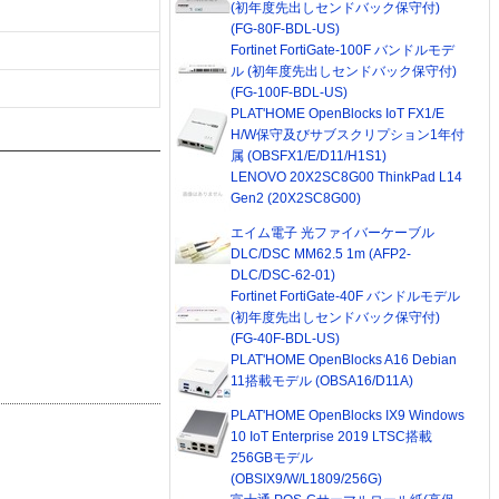
(初年度先出しセンドバック保守付)
(FG-80F-BDL-US)
Fortinet FortiGate-100F バンドルモデ
ル (初年度先出しセンドバック保守付)
(FG-100F-BDL-US)
PLAT'HOME OpenBlocks IoT FX1/E
H/W保守及びサブスクリプション1年付
属 (OBSFX1/E/D11/H1S1)
LENOVO 20X2SC8G00 ThinkPad L14
Gen2 (20X2SC8G00)
エイム電子 光ファイバーケーブル
DLC/DSC MM62.5 1m (AFP2-
DLC/DSC-62-01)
Fortinet FortiGate-40F バンドルモデル
(初年度先出しセンドバック保守付)
(FG-40F-BDL-US)
PLAT'HOME OpenBlocks A16 Debian
11搭載モデル (OBSA16/D11A)
PLAT'HOME OpenBlocks IX9 Windows
10 IoT Enterprise 2019 LTSC搭載
256GBモデル
(OBSIX9/W/L1809/256G)