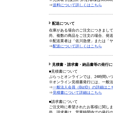
⇒
送料について詳しくはこちら
配送について
在庫がある場合のご注文につきまし
尚、複数の商品をご注文の場合、発
※配送業者は「佐川急便」または「
⇒
配送について詳しくはこちら
見積書・請求書・納品書等の発行に
■見積書について
ぷらっとオンラインでは、24時間い
※オンライン見積書発行には、一般法人
⇒
一般法人会員（BizID）の詳細はこ
⇒
見積書について詳細はこちら
■請求書について
ご注文時に希望されたお客様に関し
尚、請求書は、営業時間内での発行