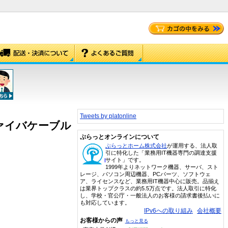
Tweets by platonline
光ファイバケーブル
ぷらっとオンラインについて
ぷらっとホーム株式会社
が運用する、法人取
引に特化した「業務用IT機器専門の調達支援
サイト」です。
1999年よりネットワーク機器、サーバ、スト
レージ、パソコン周辺機器、PCパーツ、ソフトウェ
ア、ライセンスなど、業務用IT機器中心に販売。品揃え
は業界トップクラスの約5.5万点です。法人取引に特化
し、学校・官公庁・一般法人のお客様の請求書後払いに
も対応しています。
IPv6への取り組み
会社概要
お客様からの声
もっと見る