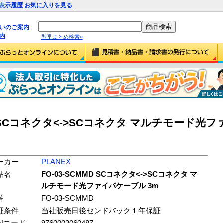
表示履歴
お気に入りを見る
払いのご案内
内
型番まとめ検索»
MMD SCコネクタ<->SCコネクタ マルチモード
ーカー
PLANEX
品名
FO-03-SCMMD SCコネクタ<->SCコネクタ マ
ルチモード光ファイバケーブル 3m
番
FO-03-SCMMD
証条件
当社販売日後センドバック１年保証
ANコード
9760003060487