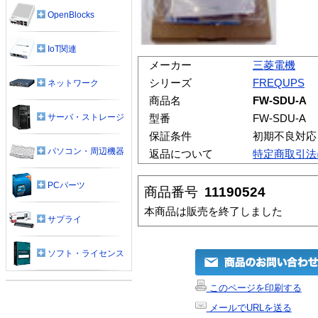
OpenBlocks
IoT関連
メーカー
三菱電機
シリーズ
FREQUPS
ネットワーク
商品名
FW-SDU-A
サーバ・ストレージ
型番
FW-SDU-A
保証条件
初期不良対応
パソコン・周辺機器
返品について
特定商取引法
PCパーツ
商品番号
11190524
本商品は販売を終了しました
サプライ
ソフト・ライセンス
このページを印刷する
メールでURLを送る