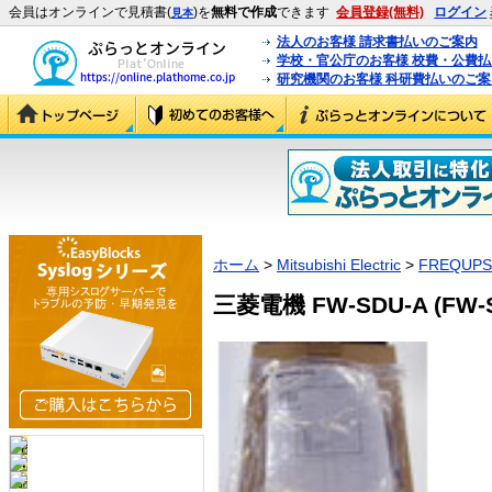
会員はオンラインで見積書(
)を
無料で作成
できます
会員登録(無料)
ログイン
見本
法人のお客様 請求書払いのご案内
学校・官公庁のお客様 校費・公費
研究機関のお客様 科研費払いのご案
ホーム
>
Mitsubishi Electric
>
FREQUPS
三菱電機 FW-SDU-A (FW-