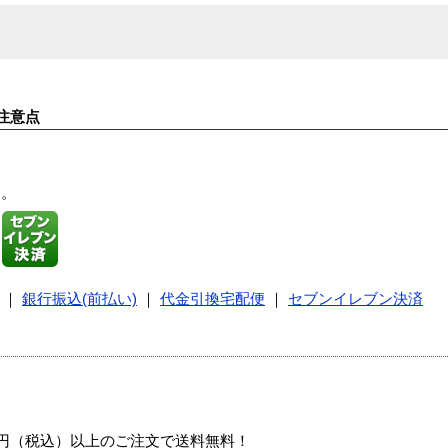
注意点
す。
｜
銀行振込(前払い)
｜
代金引換宅配便
｜
セブンイレブン決済
00円（税込）以上のご注文で送料無料！