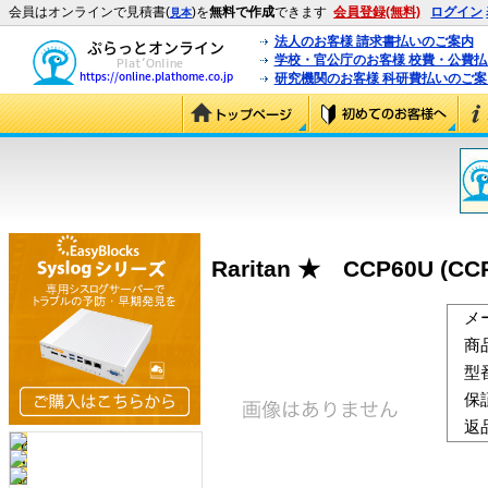
会員はオンラインで見積書(
)を
無料で作成
できます
会員登録(無料)
ログイン
見本
法人のお客様 請求書払いのご案内
学校・官公庁のお客様 校費・公費
研究機関のお客様 科研費払いのご案
Raritan ★ CCP60U (CC
メ
商
型
保
返