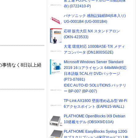
富士通 POS-Cサーマルロール紙(高保
存) (0722410-P)
パナソニック 感熱記録紙B4(6本入り)
UG-0001B4 (UG-0001B4)
応研 販売大臣 NX スタンドアロン
(OKN-423533)
大電 環境対応 1000BASE-T/X メディ
アコンバータ (DN1800SG2E)
Microsoft Windows Server Standard
の事情なく8日以上経
2019 16コアライセンス 64bitWin対応
日本語版 5CAL付 DVDパッケージ
(P73-07691)
IDEC AUTO-ID SOLUTIONS バッテリ
ー BP-007 (BP-007)
TP-Link AX1800 壁面埋め込み型 Wi-Fi
6アクセスポイント (EAP615-WALL)
PLAT'HOME OpenBlocks IX9 Debian
10搭載モデル (OBSIX9/D10A)
PLAT'HOME EasyBlocks Syslog 120G
サブスクリプション(保守サービス) 1年