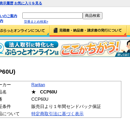
表示履歴
お気に入りを見る
払いのご案内
内
型番まとめ検索»
P60U)
ーカー
Raritan
品名
★ CCP60U
番
CCP60U
証条件
販売日より１年間センドバック保証
品について
特定商取引法に基づく表示