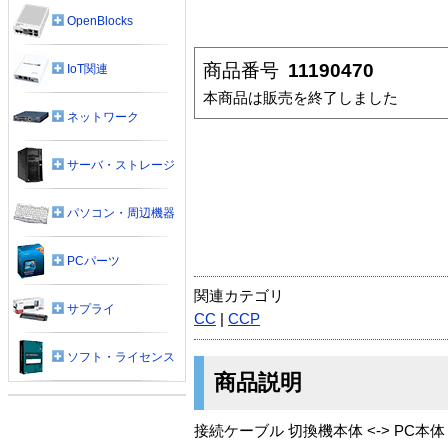
OpenBlocks
商品番号
11190470
IoT関連
本商品は販売を終了しました
ネットワーク
サーバ・ストレージ
パソコン・周辺機器
PCパーツ
関連カテゴリ
サプライ
CC
|
CCP
ソフト・ライセンス
商品説明
接続ケーブル 切換機本体 <-> PC本体 