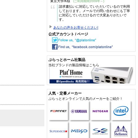
東京大学/K様
(ご利用期間2009年～)
“
請求書払いに対応していただいているので利用
しております。メールでの問い合わせにも丁寧
に対応していただけるので大変ありがたいで
す。
あなたの声をお寄せください!
公式アカウント / ページ
ぷらっとホーム社製品
当社ブランドの製品情報はこちら
人気・定番メーカー
ぷらっとオンラインで人気のメーカーをご紹介！