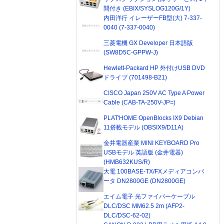
間付き (EBIX/SYSLOG120G/1Y)
内田洋行 イレーザーFB型(大) 7-337-
0040 (7-337-0040)
三菱電機 GX Developer 日本語版
(SW8D5C-GPPW-J)
Hewlett-Packard HP 外付けUSB DVD
ドライブ (701498-B21)
CISCO Japan 250V AC Type A Power
Cable (CAB-TA-250V-JP=)
PLAT'HOME OpenBlocks IX9 Debian
11搭載モデル (OBSIX9/D11A)
金井電器産業 MINI KEYBOARD Pro
USBモデル 英語版 (金井電器)
(HMB632KUS/R)
大電 100BASE-TX/FXメディアコンバ
ータ DN2800GE (DN2800GE)
エイム電子 光ファイバーケーブル
DLC/DSC MM62.5 2m (AFP2-
DLC/DSC-62-02)