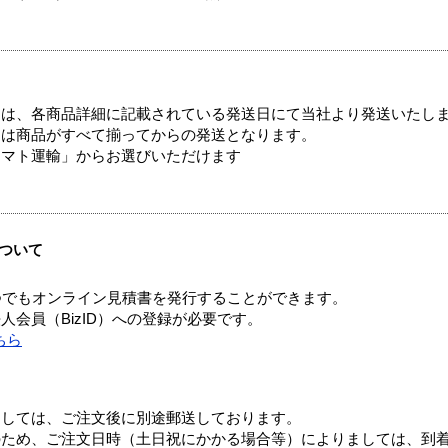
ては、各商品詳細に記載されている発送日にて当社より発送いたし
送は商品がすべて揃ってからの発送となります。
ヤマト運輸」からお選びいただけます
ついて
つでもオンライン見積書を発行することができます。
会員（BizID）への登録が必要です。
ちら
ましては、ご注文後に別途郵送しております。
のため、ご注文日時（土日祝にかかる場合等）によりましては、到