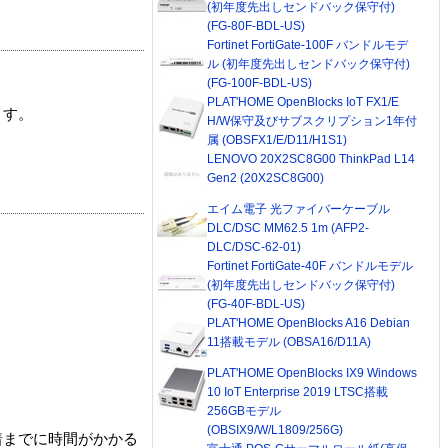
(初年度先出しセンドバック保守付)
(FG-80F-BDL-US)
Fortinet FortiGate-100F バンドルモデ
ル (初年度先出しセンドバック保守付)
(FG-100F-BDL-US)
PLAT'HOME OpenBlocks IoT FX1/E
ます。
H/W保守及びサブスクリプション1年付
属 (OBSFX1/E/D11/H1S1)
LENOVO 20X2SC8G00 ThinkPad L14
Gen2 (20X2SC8G00)
エイム電子 光ファイバーケーブル
DLC/DSC MM62.5 1m (AFP2-
DLC/DSC-62-01)
Fortinet FortiGate-40F バンドルモデル
(初年度先出しセンドバック保守付)
(FG-40F-BDL-US)
PLAT'HOME OpenBlocks A16 Debian
11搭載モデル (OBSA16/D11A)
PLAT'HOME OpenBlocks IX9 Windows
10 IoT Enterprise 2019 LTSC搭載
256GBモデル
(OBSIX9/W/L1809/256G)
着までに時間がかかる