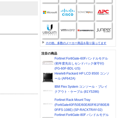
その他、多数のメーカー商品を取り扱ってます
注目の商品
Fortinet FortiGate-60Fバンドルモデル
(初年度先出しセンドバック保守付)
(FG-60F-BDL-US)
Hewlett-Packard HP LCD 8500 コンソ
ール (AF642A)
IBM Flex System コンソール・ブレイ
クアウト・ケーブル (81Y5286)
Fortinet Rack Mount Tray
(FortiGate40F/50E/60E/60F/61F/80E/8
0F/FS-108E) (SP-RACKTRAY-02)
Fortinet FortiGate-80F バンドルモデル