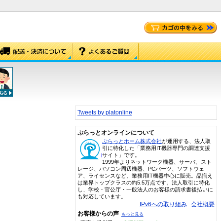
Tweets by platonline
ぷらっとオンラインについて
ぷらっとホーム株式会社
が運用する、法人取
引に特化した「業務用IT機器専門の調達支援
サイト」です。
1999年よりネットワーク機器、サーバ、スト
レージ、パソコン周辺機器、PCパーツ、ソフトウェ
ア、ライセンスなど、業務用IT機器中心に販売。品揃え
は業界トップクラスの約5.5万点です。法人取引に特化
し、学校・官公庁・一般法人のお客様の請求書後払いに
も対応しています。
IPv6への取り組み
会社概要
お客様からの声
もっと見る