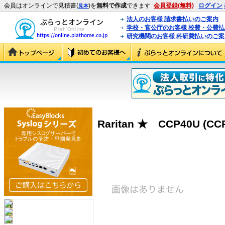
会員はオンラインで見積書(
)を
無料で作成
できます
会員登録(無料)
ログイン
見本
法人のお客様 請求書払いのご案内
学校・官公庁のお客様 校費・公費
研究機関のお客様 科研費払いのご案
Raritan ★ CCP40U (CC