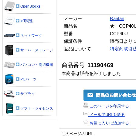
OpenBlocks
メーカー
Raritan
IoT関連
商品名
★ CCP40
型番
CCP40U
ネットワーク
保証条件
販売日より
返品について
特定商取引
サーバ・ストレージ
商品番号
11190469
パソコン・周辺機器
本商品は販売を終了しました
PCパーツ
サプライ
このページを印刷する
ソフト・ライセンス
メールでURLを送る
お気に入りに追加する
このページのURL