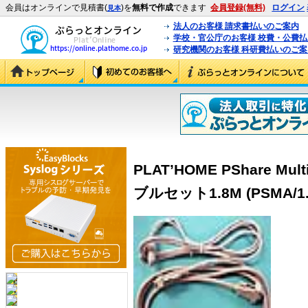
会員はオンラインで見積書(
)を
無料で作成
できます
会員登録(無料)
ログイン
見本
法人のお客様 請求書払いのご案内
学校・官公庁のお客様 校費・公費
研究機関のお客様 科研費払いのご案
PLAT’HOME PShare Mul
ブルセット1.8M (PSMA/1.