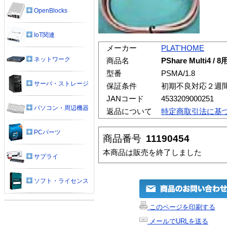
OpenBlocks
IoT関連
メーカー
PLAT'HOME
ネットワーク
商品名
PShare Multi4
型番
PSMA/1.8
サーバ・ストレージ
保証条件
初期不良対応２週
JANコード
4533209000251
パソコン・周辺機器
返品について
特定商取引法に基
PCパーツ
商品番号
11190454
本商品は販売を終了しました
サプライ
ソフト・ライセンス
このページを印刷する
メールでURLを送る