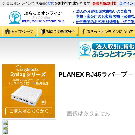
会員はオンラインで見積書(
)を
無料で作成
できます
会員登録(無料)
ログイン
見本
法人のお客様 請求書払いのご案内
学校・官公庁のお客様 校費・公費
研究機関のお客様 科研費払いのご案
PLANEX RJ45ラバーブート 