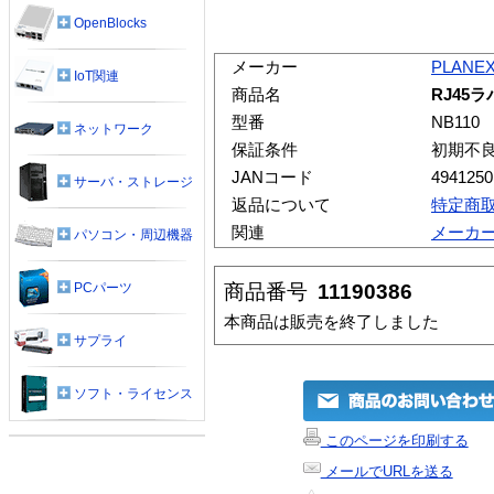
OpenBlocks
メーカー
PLANE
IoT関連
商品名
RJ45ラ
型番
NB110
ネットワーク
保証条件
初期不
JANコード
4941250
サーバ・ストレージ
返品について
特定商
関連
メーカ
パソコン・周辺機器
商品番号
11190386
PCパーツ
本商品は販売を終了しました
サプライ
ソフト・ライセンス
このページを印刷する
メールでURLを送る