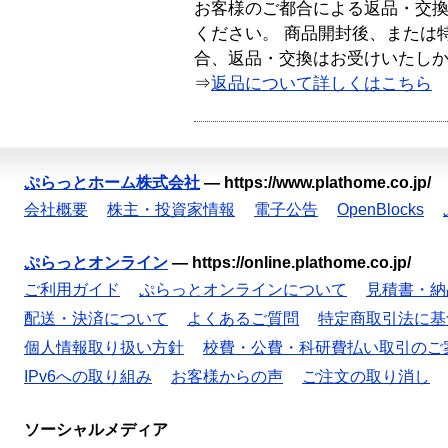
お客様のご都合による返品・交
ください。 商品開封後、または
合、返品・交換はお受けいたし
⇒
返品について詳しくはこちら
ぷらっとホーム株式会社
—
https://www.plathome.co.jp/
会社概要
株主・投資家情報
電子公告
OpenBlocks
ぷらっとオンライン
—
https://online.plathome.co.jp/
ご利用ガイド
ぷらっとオンラインについて
見積書・納
配送・決済について
よくあるご質問
特定商取引法に基
個人情報取り扱い方針
校費・公費・科研費払い取引のご
IPv6への取り組み
お客様からの声
ご注文の取り消し
ソーシャルメディア