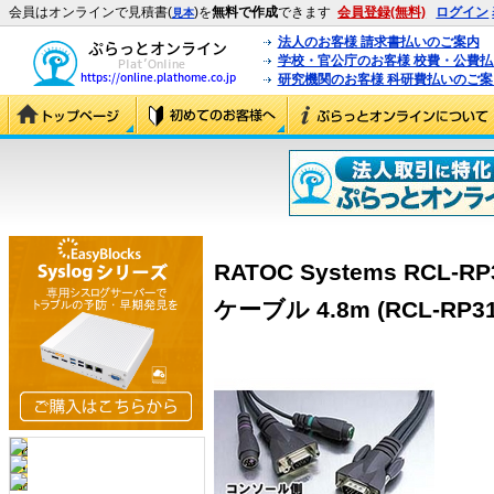
会員はオンラインで見積書(
)を
無料で作成
できます
会員登録(無料)
ログイン
見本
法人のお客様 請求書払いのご案内
学校・官公庁のお客様 校費・公費
研究機関のお客様 科研費払いのご案
RATOC Systems RCL-RP
ケーブル 4.8m (RCL-RP31