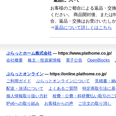
返品について
お客様のご都合による返品・交
ください。 商品開封後、または
合、返品・交換はお受けいたし
⇒
返品について詳しくはこちら
ぷらっとホーム株式会社
—
https://www.plathome.co.jp/
会社概要
株主・投資家情報
電子公告
OpenBlocks
ぷらっとオンライン
—
https://online.plathome.co.jp/
ご利用ガイド
ぷらっとオンラインについて
見積書・納
配送・決済について
よくあるご質問
特定商取引法に基
個人情報取り扱い方針
校費・公費・科研費払い取引のご
IPv6への取り組み
お客様からの声
ご注文の取り消し