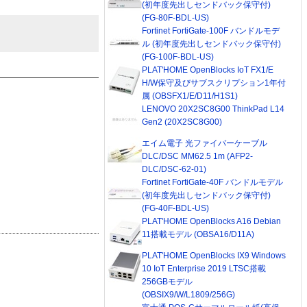
(初年度先出しセンドバック保守付)
(FG-80F-BDL-US)
Fortinet FortiGate-100F バンドルモデ
ル (初年度先出しセンドバック保守付)
(FG-100F-BDL-US)
PLAT'HOME OpenBlocks IoT FX1/E
H/W保守及びサブスクリプション1年付
属 (OBSFX1/E/D11/H1S1)
LENOVO 20X2SC8G00 ThinkPad L14
Gen2 (20X2SC8G00)
エイム電子 光ファイバーケーブル
DLC/DSC MM62.5 1m (AFP2-
DLC/DSC-62-01)
Fortinet FortiGate-40F バンドルモデル
(初年度先出しセンドバック保守付)
(FG-40F-BDL-US)
PLAT'HOME OpenBlocks A16 Debian
11搭載モデル (OBSA16/D11A)
PLAT'HOME OpenBlocks IX9 Windows
10 IoT Enterprise 2019 LTSC搭載
256GBモデル
(OBSIX9/W/L1809/256G)