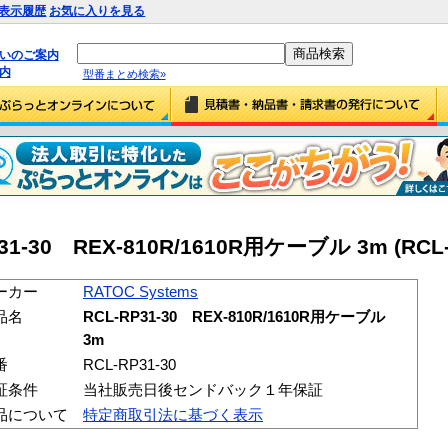
表示履歴
お気に入りを見る
払いのご案内
内
型番まとめ検索»
P31-30 REX-810R/1610R用ケーブル 3m (RCL-
ーカー
RATOC Systems
品名
RCL-RP31-30 REX-810R/1610R用ケーブル
3m
番
RCL-RP31-30
証条件
当社販売日後センドバック１年保証
品について
特定商取引法に基づく表示