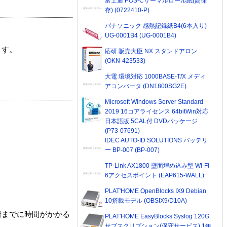
富士通 POS-Cサーマルロール紙(高保
存) (0722410-P)
パナソニック 感熱記録紙B4(6本入り)
UG-0001B4 (UG-0001B4)
ます。
応研 販売大臣 NX スタンドアロン
(OKN-423533)
大電 環境対応 1000BASE-T/X メディ
アコンバータ (DN1800SG2E)
Microsoft Windows Server Standard
2019 16コアライセンス 64bitWin対応
日本語版 5CAL付 DVDパッケージ
(P73-07691)
IDEC AUTO-ID SOLUTIONS バッテリ
ー BP-007 (BP-007)
TP-Link AX1800 壁面埋め込み型 Wi-Fi
6アクセスポイント (EAP615-WALL)
PLAT'HOME OpenBlocks IX9 Debian
10搭載モデル (OBSIX9/D10A)
着までに時間がかかる
PLAT'HOME EasyBlocks Syslog 120G
サブスクリプション(保守サービス) 1年