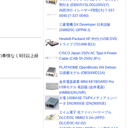
間付き (EBIX/SYSLOG120G/1Y)
内田洋行 イレーザーFB型(大) 7-337-
0040 (7-337-0040)
三菱電機 GX Developer 日本語版
(SW8D5C-GPPW-J)
Hewlett-Packard HP 外付けUSB DVD
ドライブ (701498-B21)
CISCO Japan 250V AC Type A Power
の事情なく8日以上経
Cable (CAB-TA-250V-JP=)
PLAT'HOME OpenBlocks IX9 Debian
11搭載モデル (OBSIX9/D11A)
金井電器産業 MINI KEYBOARD Pro
USBモデル 英語版 (金井電器)
(HMB632KUS/R)
大電 100BASE-TX/FXメディアコンバ
ータ DN2800GE (DN2800GE)
エイム電子 光ファイバーケーブル
DLC/DSC MM62.5 2m (AFP2-
DLC/DSC-62-02)