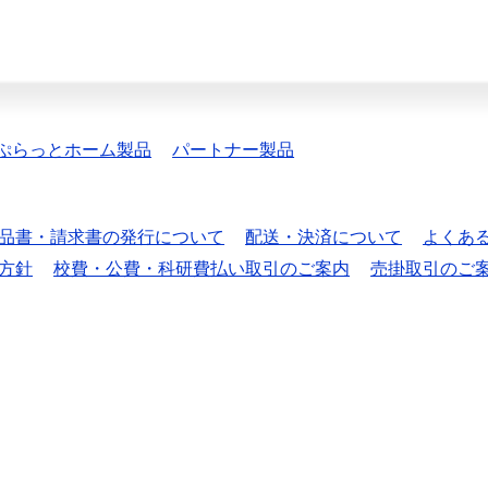
ぷらっとホーム製品
パートナー製品
品書・請求書の発行について
配送・決済について
よくあ
方針
校費・公費・科研費払い取引のご案内
売掛取引のご