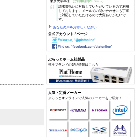
東京大学/K様
(ご利用期間2009年～)
“
請求書払いに対応していただいているので利用
しております。メールでの問い合わせにも丁寧
に対応していただけるので大変ありがたいで
す。
あなたの声をお寄せください!
公式アカウント / ページ
ぷらっとホーム社製品
当社ブランドの製品情報はこちら
人気・定番メーカー
ぷらっとオンラインで人気のメーカーをご紹介！