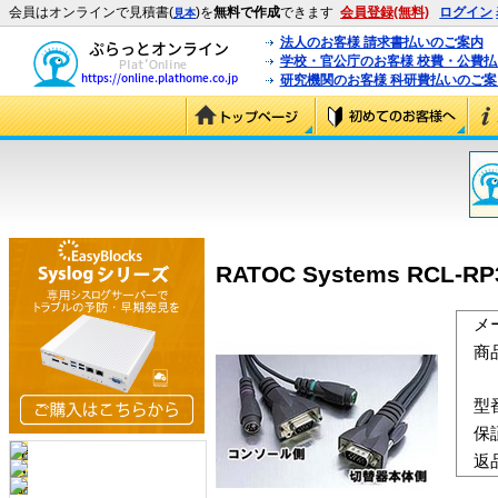
会員はオンラインで見積書(
)を
無料で作成
できます
会員登録(無料)
ログイン
見本
法人のお客様 請求書払いのご案内
学校・官公庁のお客様 校費・公費
研究機関のお客様 科研費払いのご案
RATOC Systems RCL-R
メ
商
型
保
返