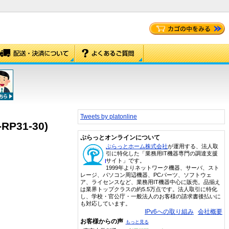
Tweets by platonline
RP31-30)
ぷらっとオンラインについて
ぷらっとホーム株式会社
が運用する、法人取
引に特化した「業務用IT機器専門の調達支援
サイト」です。
1999年よりネットワーク機器、サーバ、スト
レージ、パソコン周辺機器、PCパーツ、ソフトウェ
ア、ライセンスなど、業務用IT機器中心に販売。品揃え
は業界トップクラスの約5.5万点です。法人取引に特化
し、学校・官公庁・一般法人のお客様の請求書後払いに
も対応しています。
IPv6への取り組み
会社概要
お客様からの声
もっと見る