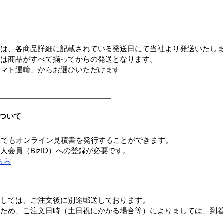
ては、各商品詳細に記載されている発送日にて当社より発送いたし
送は商品がすべて揃ってからの発送となります。
ヤマト運輸」からお選びいただけます
ついて
つでもオンライン見積書を発行することができます。
会員（BizID）への登録が必要です。
ちら
ましては、ご注文後に別途郵送しております。
のため、ご注文日時（土日祝にかかる場合等）によりましては、到