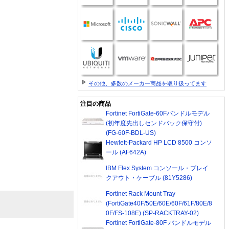
その他、多数のメーカー商品を取り扱ってます
注目の商品
Fortinet FortiGate-60Fバンドルモデル
(初年度先出しセンドバック保守付)
(FG-60F-BDL-US)
Hewlett-Packard HP LCD 8500 コンソ
ール (AF642A)
IBM Flex System コンソール・ブレイ
クアウト・ケーブル (81Y5286)
Fortinet Rack Mount Tray
(FortiGate40F/50E/60E/60F/61F/80E/8
0F/FS-108E) (SP-RACKTRAY-02)
Fortinet FortiGate-80F バンドルモデル