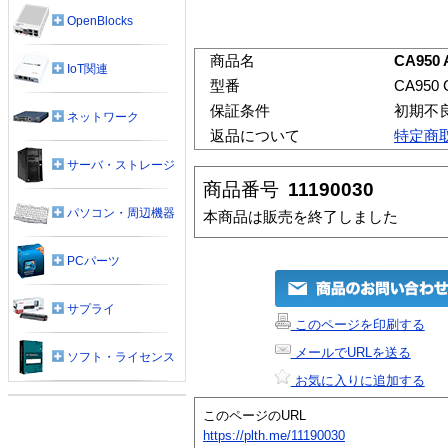
OpenBlocks
商品名
CA950
IoT関連
型番
CA950
保証条件
初期不
ネットワーク
返品について
特定商
サーバ・ストレージ
商品番号
11190030
パソコン・周辺機器
本商品は販売を終了しました
PCパーツ
サプライ
このページを印刷する
メールでURLを送る
ソフト・ライセンス
お気に入りに追加する
このページのURL
https://plth.me/11190030