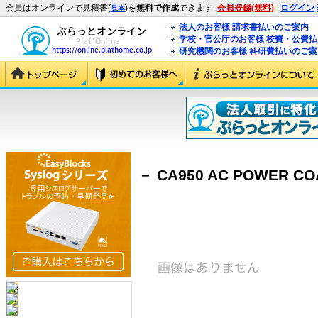
会員はオンラインで見積書(
)を
無料で作成
できます
会員登録(無料)
ログイン
見本
法人のお客様 請求書払いのご案内
学校・官公庁のお客様 校費・公費
研究機関のお客様 科研費払いのご案
－ CA950 AC POWER CO