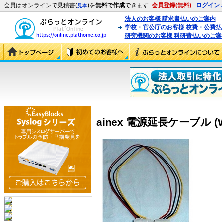
会員はオンラインで見積書(
)を
無料で作成
できます
会員登録(無料)
ログイン
見本
法人のお客様 請求書払いのご案内
学校・官公庁のお客様 校費・公費
研究機関のお客様 科研費払いのご案
ainex 電源延長ケーブル (W