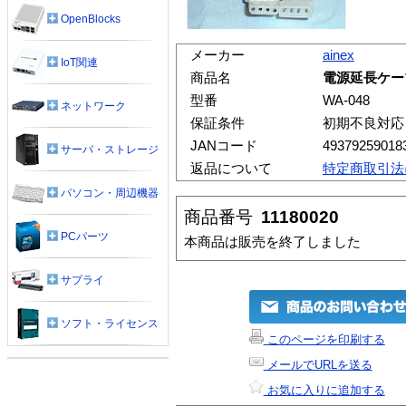
OpenBlocks
メーカー
ainex
IoT関連
商品名
電源延長ケー
型番
WA-048
ネットワーク
保証条件
初期不良対応
JANコード
49379259018
サーバ・ストレージ
返品について
特定商取引法
パソコン・周辺機器
商品番号
11180020
PCパーツ
本商品は販売を終了しました
サプライ
ソフト・ライセンス
このページを印刷する
メールでURLを送る
お気に入りに追加する