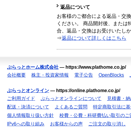
返品について
お客様のご都合による返品・交
ください。 商品開封後、または
合、返品・交換はお受けいたし
⇒
返品について詳しくはこちら
ぷらっとホーム株式会社
—
https://www.plathome.co.jp/
会社概要
株主・投資家情報
電子公告
OpenBlocks
ぷらっとオンライン
—
https://online.plathome.co.jp/
ご利用ガイド
ぷらっとオンラインについて
見積書・納
配送・決済について
よくあるご質問
特定商取引法に基
個人情報取り扱い方針
校費・公費・科研費払い取引のご
IPv6への取り組み
お客様からの声
ご注文の取り消し