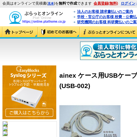
会員はオンラインで見積書(
)を
無料で作成
できます
会員登録(無料)
ログイン
見本
法人のお客様 請求書払いのご案内
学校・官公庁のお客様 校費・公費
研究機関のお客様 科研費払いのご案
ainex ケース用USBケ
(USB-002)