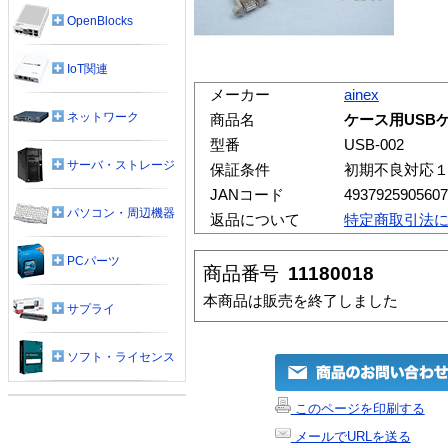
OpenBlocks
IoT関連
メーカー
ainex
ネットワーク
商品名
ケース用USB
型番
USB-002
サーバ・ストレージ
保証条件
初期不良対応
JANコード
4937925905607
パソコン・周辺機器
返品について
特定商取引法
PCパーツ
商品番号
11180018
本商品は販売を終了しました
サプライ
ソフト・ライセンス
このページを印刷する
メールでURLを送る