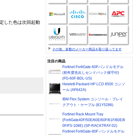
設定した色は次回起動
その他、多数のメーカー商品を取り扱ってます
注目の商品
Fortinet FortiGate-60Fバンドルモデル
(初年度先出しセンドバック保守付)
(FG-60F-BDL-US)
Hewlett-Packard HP LCD 8500 コンソ
ール (AF642A)
IBM Flex System コンソール・ブレイ
クアウト・ケーブル (81Y5286)
Fortinet Rack Mount Tray
(FortiGate40F/50E/60E/60F/61F/80E/8
0F/FS-108E) (SP-RACKTRAY-02)
Fortinet FortiGate-80F バンドルモデル