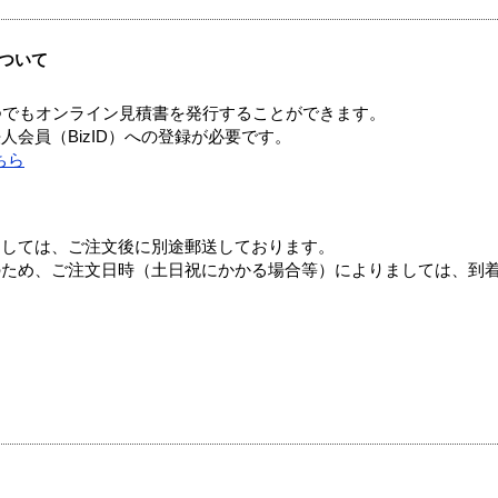
ついて
つでもオンライン見積書を発行することができます。
会員（BizID）への登録が必要です。
ちら
ましては、ご注文後に別途郵送しております。
のため、ご注文日時（土日祝にかかる場合等）によりましては、到