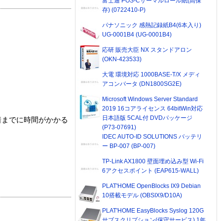
富士通 POS-Cサーマルロール紙(高保
存) (0722410-P)
パナソニック 感熱記録紙B4(6本入り)
UG-0001B4 (UG-0001B4)
応研 販売大臣 NX スタンドアロン
(OKN-423533)
大電 環境対応 1000BASE-T/X メディ
アコンバータ (DN1800SG2E)
Microsoft Windows Server Standard
2019 16コアライセンス 64bitWin対応
日本語版 5CAL付 DVDパッケージ
着までに時間がかかる
(P73-07691)
IDEC AUTO-ID SOLUTIONS バッテリ
ー BP-007 (BP-007)
TP-Link AX1800 壁面埋め込み型 Wi-Fi
6アクセスポイント (EAP615-WALL)
PLAT'HOME OpenBlocks IX9 Debian
10搭載モデル (OBSIX9/D10A)
PLAT'HOME EasyBlocks Syslog 120G
サブスクリプション(保守サービス) 1年