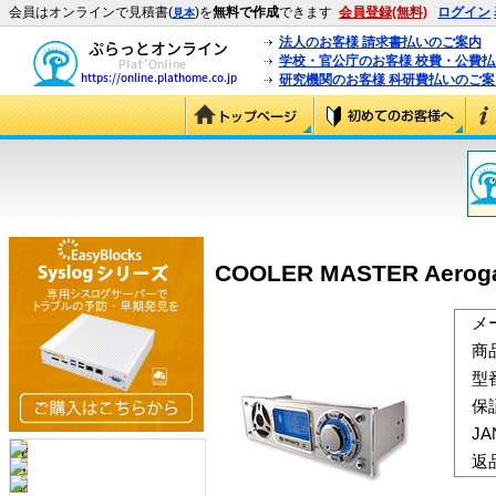
会員はオンラインで見積書(
)を
無料で作成
できます
会員登録(無料)
ログイン
見本
法人のお客様 請求書払いのご案内
学校・官公庁のお客様 校費・公費
研究機関のお客様 科研費払いのご案
COOLER MASTER Aerogat
メ
商
型
保
J
返