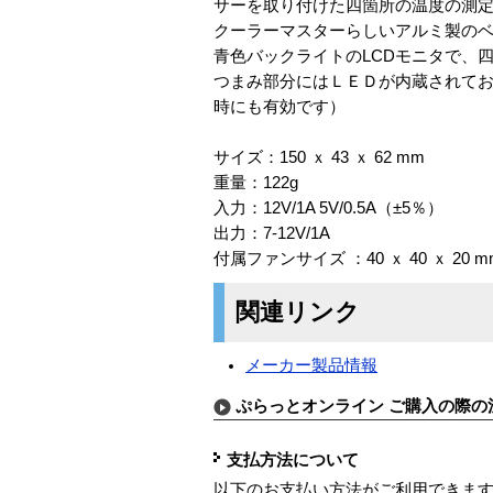
サーを取り付けた四箇所の温度の測
クーラーマスターらしいアルミ製の
青色バックライトのLCDモニタで、
つまみ部分にはＬＥＤが内蔵されてお
時にも有効です）
サイズ：150 ｘ 43 ｘ 62 mm
重量：122g
入力：12V/1A 5V/0.5A（±5％）
出力：7-12V/1A
付属ファンサイズ ：40 ｘ 40 ｘ 20 m
関連リンク
メーカー製品情報
ぷらっとオンライン ご購入の際の
支払方法について
以下のお支払い方法がご利用できま