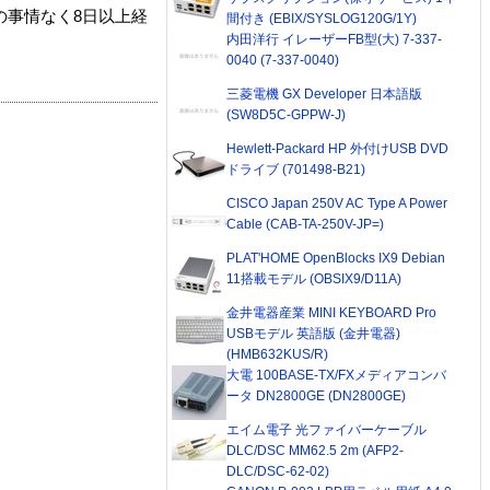
の事情なく8日以上経
間付き (EBIX/SYSLOG120G/1Y)
内田洋行 イレーザーFB型(大) 7-337-
0040 (7-337-0040)
三菱電機 GX Developer 日本語版
(SW8D5C-GPPW-J)
Hewlett-Packard HP 外付けUSB DVD
ドライブ (701498-B21)
CISCO Japan 250V AC Type A Power
Cable (CAB-TA-250V-JP=)
PLAT'HOME OpenBlocks IX9 Debian
11搭載モデル (OBSIX9/D11A)
金井電器産業 MINI KEYBOARD Pro
USBモデル 英語版 (金井電器)
(HMB632KUS/R)
大電 100BASE-TX/FXメディアコンバ
ータ DN2800GE (DN2800GE)
エイム電子 光ファイバーケーブル
DLC/DSC MM62.5 2m (AFP2-
DLC/DSC-62-02)