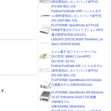
(初年度先出しセンドバック保守付)
(FG-80F-BDL-US)
Fortinet FortiGate-100F バンドルモデ
ル (初年度先出しセンドバック保守付)
(FG-100F-BDL-US)
PLAT'HOME OpenBlocks IoT FX1/E
H/W保守及びサブスクリプション1年付
属 (OBSFX1/E/D11/H1S1)
LENOVO 20X2SC8G00 ThinkPad L14
Gen2 (20X2SC8G00)
エイム電子 光ファイバーケーブル
DLC/DSC MM62.5 1m (AFP2-
DLC/DSC-62-01)
Fortinet FortiGate-40F バンドルモデル
(初年度先出しセンドバック保守付)
(FG-40F-BDL-US)
PLAT'HOME OpenBlocks A16 Debian
11搭載モデル (OBSA16/D11A)
ます。
PLAT'HOME OpenBlocks IX9 Windows
10 IoT Enterprise 2019 LTSC搭載
256GBモデル
(OBSIX9/W/L1809/256G)