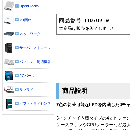
OpenBlocks
商品番号
11070219
IoT関連
本商品は販売を終了しました
ネットワーク
サーバ・ストレージ
パソコン・周辺機器
PCパーツ
商品説明
サプライ
ソフト・ライセンス
7色の切替可能なLEDを内蔵した4チ
5インチベイ内蔵タイプの4ｃｈファ
ケースファンやCPUクーラーなど最