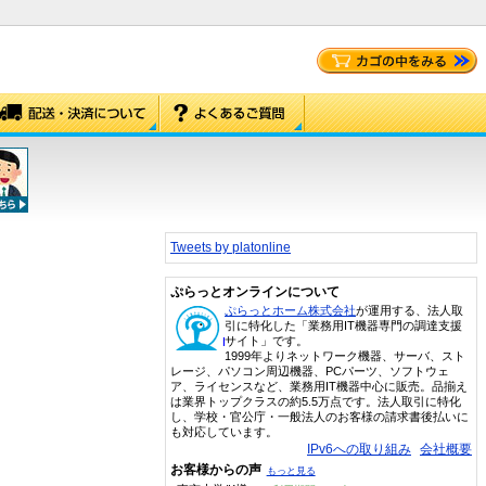
Tweets by platonline
ぷらっとオンラインについて
ぷらっとホーム株式会社
が運用する、法人取
引に特化した「業務用IT機器専門の調達支援
サイト」です。
1999年よりネットワーク機器、サーバ、スト
レージ、パソコン周辺機器、PCパーツ、ソフトウェ
ア、ライセンスなど、業務用IT機器中心に販売。品揃え
は業界トップクラスの約5.5万点です。法人取引に特化
し、学校・官公庁・一般法人のお客様の請求書後払いに
も対応しています。
IPv6への取り組み
会社概要
お客様からの声
もっと見る