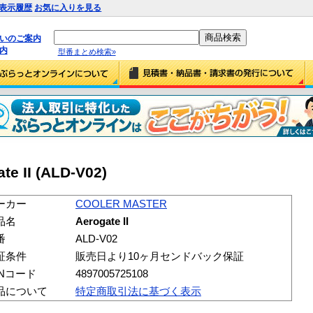
表示履歴
お気に入りを見る
払いのご案内
内
型番まとめ検索»
e II (ALD-V02)
ーカー
COOLER MASTER
品名
Aerogate II
番
ALD-V02
証条件
販売日より10ヶ月センドバック保証
ANコード
4897005725108
品について
特定商取引法に基づく表示