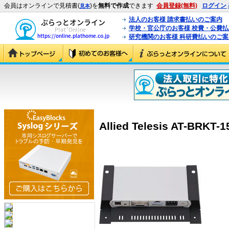
会員はオンラインで見積書(
)を
無料で作成
できます
会員登録(無料)
ログイン
見本
法人のお客様 請求書払いのご案内
学校・官公庁のお客様 校費・公費
研究機関のお客様 科研費払いのご案
Allied Telesis AT-BRKT-1