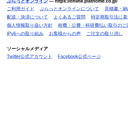
ぷらっとオンライン
—
https://online.plathome.co.jp/
ご利用ガイド
ぷらっとオンラインについて
見積書・納
配送・決済について
よくあるご質問
特定商取引法に基
個人情報取り扱い方針
校費・公費・科研費払い取引のご
IPv6への取り組み
お客様からの声
ご注文の取り消し
ソーシャルメディア
Twitter公式アカウント
Facebook公式ページ