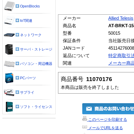
OpenBlocks
メーカー
Allied Telesis
IoT関連
商品名
AT-BRKT-15
型番
50015
ネットワーク
保証条件
当社販売日
JANコード
4511427600
サーバ・ストレージ
返品について
特定商取引
関連
メーカー商
パソコン・周辺機器
商品番号
11070176
PCパーツ
本商品は販売を終了しました
サプライ
ソフト・ライセンス
このページを印刷する
メールでURLを送る