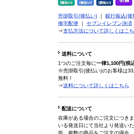
売掛取引(後払い)
｜
銀行振込(後
換宅配便
｜
セブンイレブン決済
⇒
支払方法について詳しくはこ
送料について
1つのご注文毎に
一律1,100円(税
※売掛取引(後払い)のお客様は33
無料！
⇒
送料について詳しくはこちら
配送について
在庫がある場合のご注文につき
いる発送日にて当社より発送い
尚、複数の商品をご注文の場合