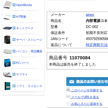
OpenBlocks
メーカー
ainex
IoT関連
商品名
内部電源コネ
型番
DC-002
ネットワーク
保証条件
初期不良対応
JANコード
49379259056
サーバ・ストレージ
返品について
特定商取引法
パソコン・周辺機器
商品番号
11070084
PCパーツ
本商品は販売を終了しました
サプライ
ソフト・ライセンス
このページを印刷する
メールでURLを送る
お気に入りに追加する