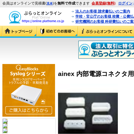
会員はオンラインで見積書(
)を
無料で作成
できます
会員登録(無料)
ログイン
見本
法人のお客様 請求書払いのご案内
学校・官公庁のお客様 校費・公費
研究機関のお客様 科研費払いのご案
ainex 内部電源コネクタ用