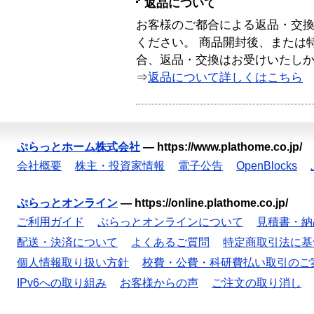
返品について
お客様のご都合による返品・交
ください。 商品開封後、または
合、返品・交換はお受けいたし
⇒
返品について詳しくはこちら
ぷらっとホーム株式会社
—
https://www.plathome.co.jp/
会社概要
株主・投資家情報
電子公告
OpenBlocks
ぷらっとオンライン
—
https://online.plathome.co.jp/
ご利用ガイド
ぷらっとオンラインについて
見積書・納
配送・決済について
よくあるご質問
特定商取引法に基
個人情報取り扱い方針
校費・公費・科研費払い取引のご
IPv6への取り組み
お客様からの声
ご注文の取り消し