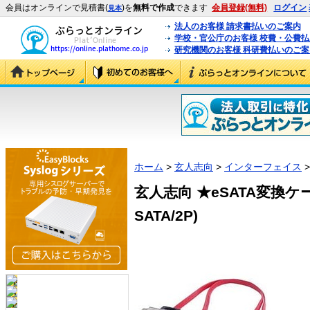
会員はオンラインで見積書(
)を
無料で作成
できます
会員登録(無料)
ログイン
見本
法人のお客様 請求書払いのご案内
学校・官公庁のお客様 校費・公費
研究機関のお客様 科研費払いのご案
ホーム
>
玄人志向
>
インターフェイス
>
玄人志向 ★eSATA変換ケー
SATA/2P)