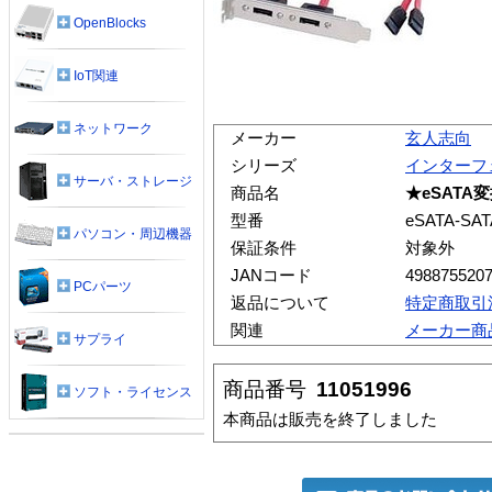
OpenBlocks
IoT関連
ネットワーク
メーカー
玄人志向
シリーズ
インターフ
サーバ・ストレージ
商品名
★eSAT
型番
eSATA-SAT
パソコン・周辺機器
保証条件
対象外
JANコード
498875520
PCパーツ
返品について
特定商取引
関連
メーカー商
サプライ
商品番号
11051996
ソフト・ライセンス
本商品は販売を終了しました