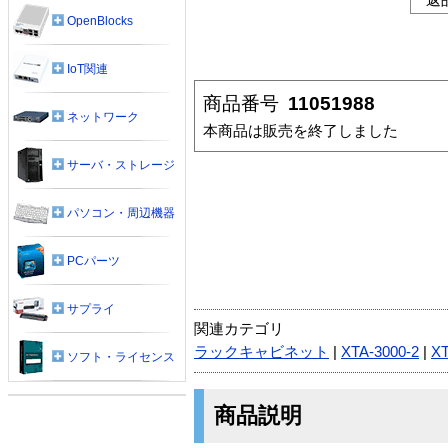
OpenBlocks
IoT関連
商品番号
11051988
ネットワーク
本商品は販売を終了しました
サーバ・ストレージ
パソコン・周辺機器
PCパーツ
サプライ
関連カテゴリ
ラックキャビネット
|
XTA-3000-2
|
XT
ソフト・ライセンス
商品説明