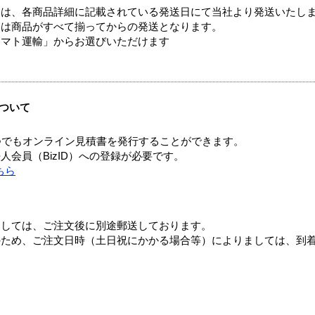
ては、各商品詳細に記載されている発送日にて当社より発送いたし
送は商品がすべて揃ってからの発送となります。
ヤマト運輸」からお選びいただけます
ついて
つでもオンライン見積書を発行することができます。
会員（BizID）への登録が必要です。
ちら
ましては、ご注文後に別途郵送しております。
のため、ご注文日時（土日祝にかかる場合等）によりましては、到