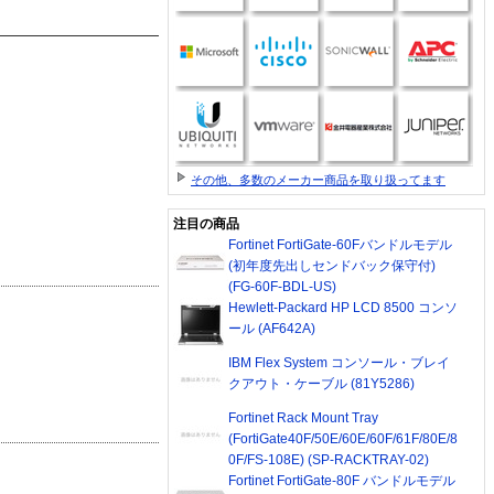
その他、多数のメーカー商品を取り扱ってます
注目の商品
Fortinet FortiGate-60Fバンドルモデル
(初年度先出しセンドバック保守付)
(FG-60F-BDL-US)
Hewlett-Packard HP LCD 8500 コンソ
ール (AF642A)
IBM Flex System コンソール・ブレイ
クアウト・ケーブル (81Y5286)
Fortinet Rack Mount Tray
(FortiGate40F/50E/60E/60F/61F/80E/8
0F/FS-108E) (SP-RACKTRAY-02)
Fortinet FortiGate-80F バンドルモデル