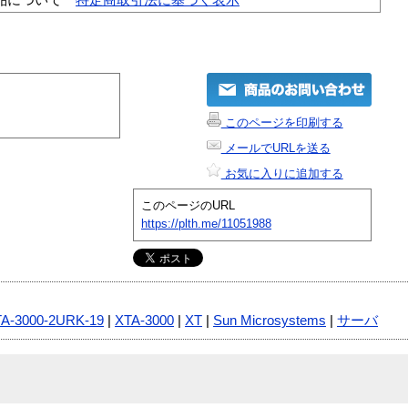
このページを印刷する
メールでURLを送る
お気に入りに追加する
このページのURL
https://plth.me/11051988
A-3000-2URK-19
|
XTA-3000
|
XT
|
Sun Microsystems
|
サーバ