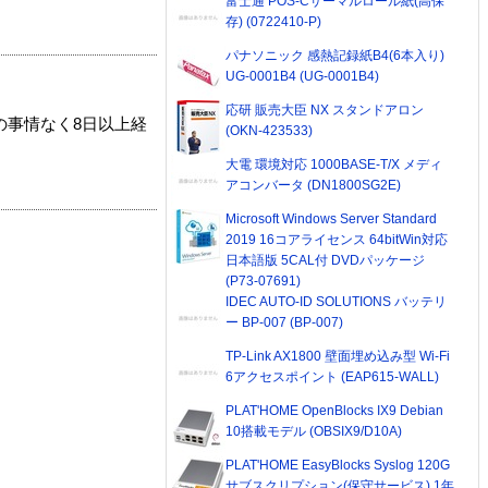
富士通 POS-Cサーマルロール紙(高保
存) (0722410-P)
パナソニック 感熱記録紙B4(6本入り)
UG-0001B4 (UG-0001B4)
応研 販売大臣 NX スタンドアロン
の事情なく8日以上経
(OKN-423533)
大電 環境対応 1000BASE-T/X メディ
アコンバータ (DN1800SG2E)
Microsoft Windows Server Standard
2019 16コアライセンス 64bitWin対応
日本語版 5CAL付 DVDパッケージ
(P73-07691)
IDEC AUTO-ID SOLUTIONS バッテリ
ー BP-007 (BP-007)
TP-Link AX1800 壁面埋め込み型 Wi-Fi
6アクセスポイント (EAP615-WALL)
PLAT'HOME OpenBlocks IX9 Debian
10搭載モデル (OBSIX9/D10A)
PLAT'HOME EasyBlocks Syslog 120G
サブスクリプション(保守サービス) 1年