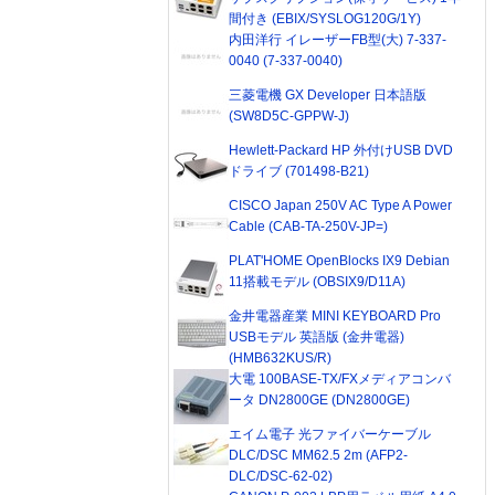
間付き (EBIX/SYSLOG120G/1Y)
内田洋行 イレーザーFB型(大) 7-337-
0040 (7-337-0040)
三菱電機 GX Developer 日本語版
(SW8D5C-GPPW-J)
Hewlett-Packard HP 外付けUSB DVD
ドライブ (701498-B21)
CISCO Japan 250V AC Type A Power
Cable (CAB-TA-250V-JP=)
PLAT'HOME OpenBlocks IX9 Debian
11搭載モデル (OBSIX9/D11A)
金井電器産業 MINI KEYBOARD Pro
USBモデル 英語版 (金井電器)
(HMB632KUS/R)
大電 100BASE-TX/FXメディアコンバ
ータ DN2800GE (DN2800GE)
エイム電子 光ファイバーケーブル
DLC/DSC MM62.5 2m (AFP2-
DLC/DSC-62-02)