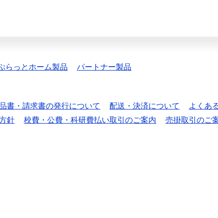
ぷらっとホーム製品
パートナー製品
品書・請求書の発行について
配送・決済について
よくあ
方針
校費・公費・科研費払い取引のご案内
売掛取引のご