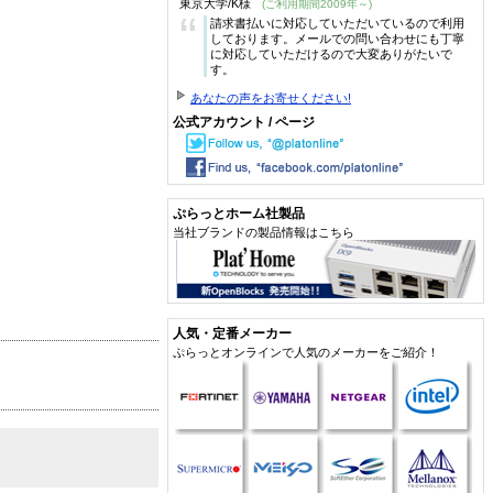
東京大学/K様
(ご利用期間2009年～)
“
請求書払いに対応していただいているので利用
しております。メールでの問い合わせにも丁寧
に対応していただけるので大変ありがたいで
す。
あなたの声をお寄せください!
公式アカウント / ページ
ぷらっとホーム社製品
当社ブランドの製品情報はこちら
人気・定番メーカー
ぷらっとオンラインで人気のメーカーをご紹介！