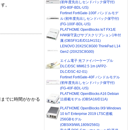
(初年度先出しセンドバック保守付)
ます。
(FG-80F-BDL-US)
Fortinet FortiGate-100F バンドルモデ
ル (初年度先出しセンドバック保守付)
(FG-100F-BDL-US)
PLAT'HOME OpenBlocks IoT FX1/E
H/W保守及びサブスクリプション1年付
属 (OBSFX1/E/D11/H1S1)
LENOVO 20X2SC8G00 ThinkPad L14
Gen2 (20X2SC8G00)
エイム電子 光ファイバーケーブル
DLC/DSC MM62.5 1m (AFP2-
DLC/DSC-62-01)
Fortinet FortiGate-40F バンドルモデル
(初年度先出しセンドバック保守付)
(FG-40F-BDL-US)
PLAT'HOME OpenBlocks A16 Debian
着までに時間がかかる
11搭載モデル (OBSA16/D11A)
PLAT'HOME OpenBlocks IX9 Windows
10 IoT Enterprise 2019 LTSC搭載
256GBモデル
(OBSIX9/W/L1809/256G)