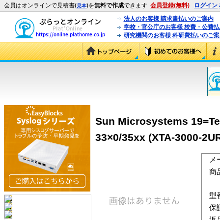
会員はオンラインで見積書(
)を
無料で作成
できます
会員登録(無料)
ログイン
見本
法人のお客様 請求書払いのご案内
学校・官公庁のお客様 校費・公費
研究機関のお客様 科研費払いのご案
Sun Microsystems 19=Te
33×0/35xx (XTA-3000-2U
メ
商
型
保
返