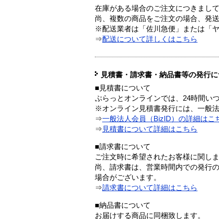
在庫がある場合のご注文につきまし
尚、複数の商品をご注文の場合、発
※配送業者は「佐川急便」または「
⇒
配送について詳しくはこちら
見積書・請求書・納品書等の発行に
■見積書について
ぷらっとオンラインでは、24時間い
※オンライン見積書発行には、一般法人
⇒
一般法人会員（BizID）の詳細はこ
⇒
見積書について詳細はこちら
■請求書について
ご注文時に希望されたお客様に関し
尚、請求書は、営業時間内での発行
場合がございます。
⇒
請求書について詳細はこちら
■納品書について
お届けする商品に同梱致します。