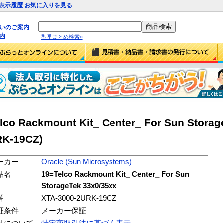
表示履歴
お気に入りを見る
払いのご案内
内
型番まとめ検索»
lco Rackmount Kit_ Center_ For Sun Storag
RK-19CZ)
ーカー
Oracle (Sun Microsystems)
品名
19=Telco Rackmount Kit_ Center_ For Sun
StorageTek 33x0/35xx
番
XTA-3000-2URK-19CZ
証条件
メーカー保証
品について
特定商取引法に基づく表示