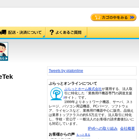
Tweets by platonline
eTek
ぷらっとオンラインについて
ぷらっとホーム株式会社
が運用する、法人取
引に特化した「業務用IT機器専門の調達支援
サイト」です。
1999年よりネットワーク機器、サーバ、スト
レージ、パソコン周辺機器、PCパーツ、ソフトウェ
ア、ライセンスなど、業務用IT機器中心に販売。品揃え
は業界トップクラスの約5.5万点です。法人取引に特化
し、学校・官公庁・一般法人のお客様の請求書後払いに
も対応しています。
IPv6への取り組み
会社概要
お客様からの声
もっと見る