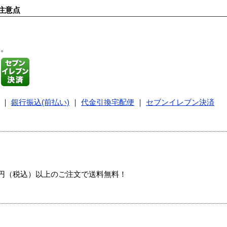
注意点
す。
｜
銀行振込(前払い)
｜
代金引換宅配便
｜
セブンイレブン決済
00円（税込）以上のご注文で送料無料！