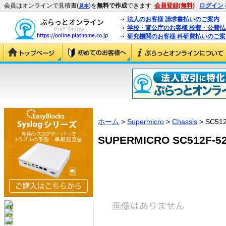
会員はオンラインで見積書(
)を
無料で作成
できます
会員登録(無料)
ログイン
見本
法人のお客様 請求書払いのご案内
学校・官公庁のお客様 校費・公費
研究機関のお客様 科研費払いのご案
ホーム
>
Supermicro
>
Chassis
> SC51
SUPERMICRO SC512F-52