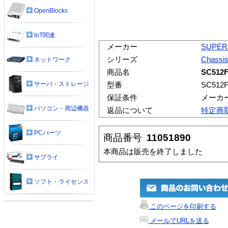
OpenBlocks
IoT関連
メーカー
SUPER
シリーズ
Chassi
ネットワーク
商品名
SC512F
サーバ・ストレージ
型番
SC512F
保証条件
メーカ
パソコン・周辺機器
返品について
特定商
PCパーツ
商品番号
11051890
本商品は販売を終了しました
サプライ
ソフト・ライセンス
このページを印刷する
メールでURLを送る