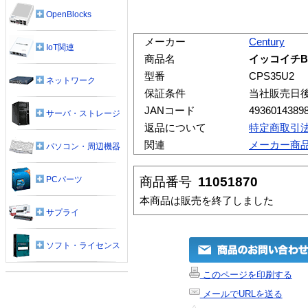
OpenBlocks
メーカー
Century
IoT関連
商品名
イッコイチB
型番
CPS35U2
ネットワーク
保証条件
当社販売日
JANコード
4936014389
サーバ・ストレージ
返品について
特定商取引
関連
メーカー商
パソコン・周辺機器
商品番号
11051870
PCパーツ
本商品は販売を終了しました
サプライ
ソフト・ライセンス
このページを印刷する
メールでURLを送る