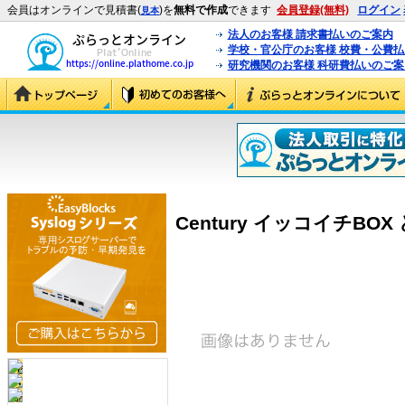
会員はオンラインで見積書(
)を
無料で作成
できます
会員登録(無料)
ログイン
見本
法人のお客様 請求書払いのご案内
学校・官公庁のお客様 校費・公費
研究機関のお客様 科研費払いのご案
Century イッコイチBOX 