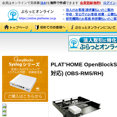
会員はオンラインで見積書(
)を
無料で作成
できます
会員登録(無料)
ログイン
見本
法人のお客様 請求書払いのご案内
学校・官公庁のお客様 校費・公費
研究機関のお客様 科研費払いのご案
PLAT’HOME OpenBlo
対応) (OBS-RM5/RH)