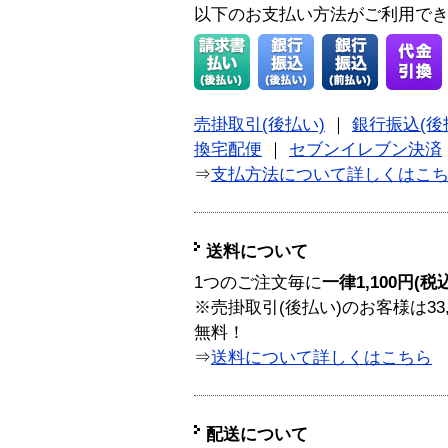
以下のお支払い方法がご利用で
売掛取引(後払い)
｜
銀行振込(後
換宅配便
｜
セブンイレブン決済
⇒
支払方法について詳しくはこ
送料について
1つのご注文毎に
一律1,100円(税
※売掛取引(後払い)のお客様は33
無料！
⇒
送料について詳しくはこちら
配送について