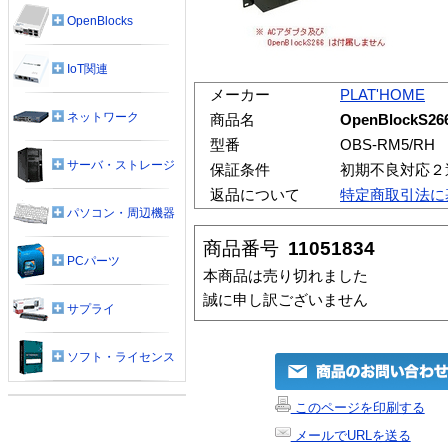
OpenBlocks
IoT関連
メーカー
PLAT'HOME
ネットワーク
商品名
OpenBlockS
型番
OBS-RM5/RH
サーバ・ストレージ
保証条件
初期不良対応２
返品について
特定商取引法に
パソコン・周辺機器
商品番号
11051834
PCパーツ
本商品は売り切れました
誠に申し訳ございません
サプライ
ソフト・ライセンス
このページを印刷する
メールでURLを送る