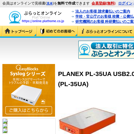
会員はオンラインで見積書(
)を
無料で作成
できます
会員登録(無料)
ログイン
見本
法人のお客様 請求書払いのご案内
学校・官公庁のお客様 校費・公費
研究機関のお客様 科研費払いのご案
PLANEX PL-35UA U
(PL-35UA)