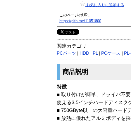
お気に入りに追加する
このページのURL
https://plth.me/11051800
関連カテゴリ
PCパーツ
|
HDD
|
PL
|
PCケース
|
PL-
商品説明
特徴
■ 取り付けが簡単、ドライバ不
使える3.5インチハードディスク
■ 750GByte以上の大容量ハ
■ 放熱に優れたアルミボディを