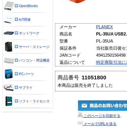
OpenBlocks
IoT関連
メーカー
PLANEX
ネットワーク
商品名
PL-35UA U
型番
PL-35UA
サーバ・ストレージ
保証条件
当社販売日後セ
JANコード
4941250156498
パソコン・周辺機器
返品について
特定商取引法に
PCパーツ
商品番号
11051800
本商品は販売を終了しました
サプライ
ソフト・ライセンス
このページを印刷する
メールでURLを送る