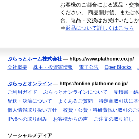
お客様のご都合による返品・交
ください。 商品開封後、または
合、返品・交換はお受けいたし
⇒
返品について詳しくはこちら
ぷらっとホーム株式会社
—
https://www.plathome.co.jp/
会社概要
株主・投資家情報
電子公告
OpenBlocks
ぷらっとオンライン
—
https://online.plathome.co.jp/
ご利用ガイド
ぷらっとオンラインについて
見積書・納
配送・決済について
よくあるご質問
特定商取引法に基
個人情報取り扱い方針
校費・公費・科研費払い取引のご
IPv6への取り組み
お客様からの声
ご注文の取り消し
ソーシャルメディア