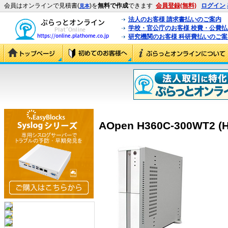
会員はオンラインで見積書(
)を
無料で作成
できます
会員登録(無料)
ログイン
見本
法人のお客様 請求書払いのご案内
学校・官公庁のお客様 校費・公費
研究機関のお客様 科研費払いのご案
AOpen H360C-300WT2 (