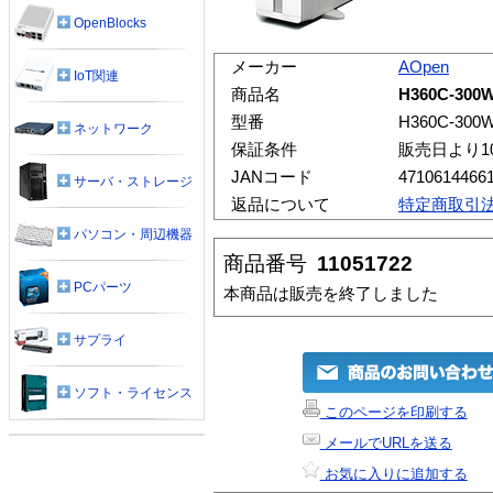
OpenBlocks
メーカー
AOpen
IoT関連
商品名
H360C-300
型番
H360C-300
ネットワーク
保証条件
販売日より1
JANコード
4710614466
サーバ・ストレージ
返品について
特定商取引
パソコン・周辺機器
商品番号
11051722
PCパーツ
本商品は販売を終了しました
サプライ
ソフト・ライセンス
このページを印刷する
メールでURLを送る
お気に入りに追加する