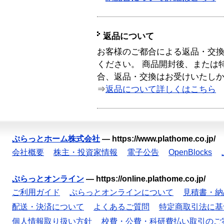
返品について
お客様のご都合による返品・交
ください。 商品開封後、または
合、返品・交換はお受けいたし
⇒
返品について詳しくはこちら
ぷらっとホーム株式会社
—
https://www.plathome.co.jp/
会社概要
株主・投資家情報
電子公告
OpenBlocks
ぷらっとオンライン
—
https://online.plathome.co.jp/
ご利用ガイド
ぷらっとオンラインについて
見積書・納
配送・決済について
よくあるご質問
特定商取引法に基
個人情報取り扱い方針
校費・公費・科研費払い取引のご