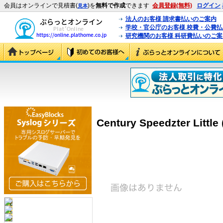
会員はオンラインで見積書(
)を
無料で作成
できます
会員登録(無料)
ログイン
見本
法人のお客様 請求書払いのご案内
学校・官公庁のお客様 校費・公費
研究機関のお客様 科研費払いのご案
Century Speedzter Little