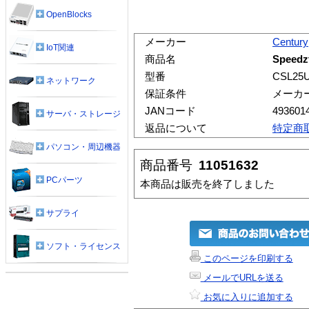
OpenBlocks
メーカー
Century
IoT関連
商品名
Speedzt
型番
CSL25
ネットワーク
保証条件
メーカ
JANコード
493601
サーバ・ストレージ
返品について
特定商
パソコン・周辺機器
商品番号
11051632
PCパーツ
本商品は販売を終了しました
サプライ
ソフト・ライセンス
このページを印刷する
メールでURLを送る
お気に入りに追加する