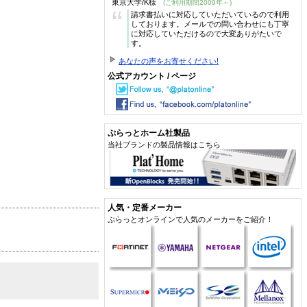
東京大学/K様
(ご利用期間2009年～)
“
請求書払いに対応していただいているので利用
しております。メールでの問い合わせにも丁寧
に対応していただけるので大変ありがたいで
す。
あなたの声をお寄せください!
公式アカウント / ページ
ぷらっとホーム社製品
当社ブランドの製品情報はこちら
人気・定番メーカー
ぷらっとオンラインで人気のメーカーをご紹介！