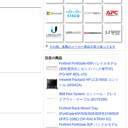
その他、多数のメーカー商品を取り扱ってます
注目の商品
Fortinet FortiGate-60Fバンドルモデル
(初年度先出しセンドバック保守付)
(FG-60F-BDL-US)
Hewlett-Packard HP LCD 8500 コンソ
ール (AF642A)
IBM Flex System コンソール・ブレイ
クアウト・ケーブル (81Y5286)
Fortinet Rack Mount Tray
(FortiGate40F/50E/60E/60F/61F/80E/8
0F/FS-108E) (SP-RACKTRAY-02)
Fortinet FortiGate-80F バンドルモデル