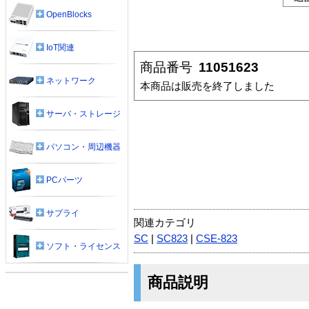
OpenBlocks
IoT関連
商品番号
11051623
ネットワーク
本商品は販売を終了しました
サーバ・ストレージ
パソコン・周辺機器
PCパーツ
サプライ
関連カテゴリ
SC
|
SC823
|
CSE-823
ソフト・ライセンス
商品説明