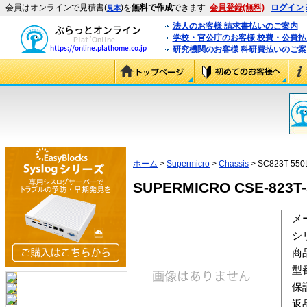
会員はオンラインで見積書(
)を
無料で作成
できます
会員登録(無料)
ログイン
見本
法人のお客様 請求書払いのご案内
学校・官公庁のお客様 校費・公費
研究機関のお客様 科研費払いのご案
ホーム
>
Supermicro
>
Chassis
> SC823T-550
SUPERMICRO CSE-823T-5
メ
シ
商
型
保
返