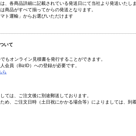
ては、各商品詳細に記載されている発送日にて当社より発送いたし
送は商品がすべて揃ってからの発送となります。
ヤマト運輸」からお選びいただけます
ついて
つでもオンライン見積書を発行することができます。
会員（BizID）への登録が必要です。
ちら
ましては、ご注文後に別途郵送しております。
のため、ご注文日時（土日祝にかかる場合等）によりましては、到