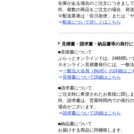
在庫がある場合のご注文につきまし
尚、複数の商品をご注文の場合、発
※配送業者は「佐川急便」または「
⇒
配送について詳しくはこちら
見積書・請求書・納品書等の発行に
■見積書について
ぷらっとオンラインでは、24時間い
※オンライン見積書発行には、一般法人
⇒
一般法人会員（BizID）の詳細はこ
⇒
見積書について詳細はこちら
■請求書について
ご注文時に希望されたお客様に関し
尚、請求書は、営業時間内での発行
場合がございます。
⇒
請求書について詳細はこちら
■納品書について
お届けする商品に同梱致します。