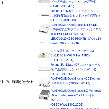
(初年度先出しセンドバック保守付)
ます。
(FG-80F-BDL-US)
Fortinet FortiGate-100F バンドルモデ
ル (初年度先出しセンドバック保守付)
(FG-100F-BDL-US)
PLAT'HOME OpenBlocks IoT FX1/E
H/W保守及びサブスクリプション1年付
属 (OBSFX1/E/D11/H1S1)
LENOVO 20X2SC8G00 ThinkPad L14
Gen2 (20X2SC8G00)
エイム電子 光ファイバーケーブル
DLC/DSC MM62.5 1m (AFP2-
DLC/DSC-62-01)
Fortinet FortiGate-40F バンドルモデル
(初年度先出しセンドバック保守付)
(FG-40F-BDL-US)
PLAT'HOME OpenBlocks A16 Debian
着までに時間がかかる
11搭載モデル (OBSA16/D11A)
PLAT'HOME OpenBlocks IX9 Windows
10 IoT Enterprise 2019 LTSC搭載
256GBモデル
(OBSIX9/W/L1809/256G)