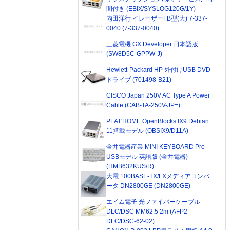
間付き (EBIX/SYSLOG120G/1Y)
内田洋行 イレーザーFB型(大) 7-337-
0040 (7-337-0040)
三菱電機 GX Developer 日本語版
(SW8D5C-GPPW-J)
Hewlett-Packard HP 外付けUSB DVD
ドライブ (701498-B21)
CISCO Japan 250V AC Type A Power
Cable (CAB-TA-250V-JP=)
PLAT'HOME OpenBlocks IX9 Debian
11搭載モデル (OBSIX9/D11A)
金井電器産業 MINI KEYBOARD Pro
USBモデル 英語版 (金井電器)
(HMB632KUS/R)
大電 100BASE-TX/FXメディアコンバ
ータ DN2800GE (DN2800GE)
エイム電子 光ファイバーケーブル
DLC/DSC MM62.5 2m (AFP2-
DLC/DSC-62-02)