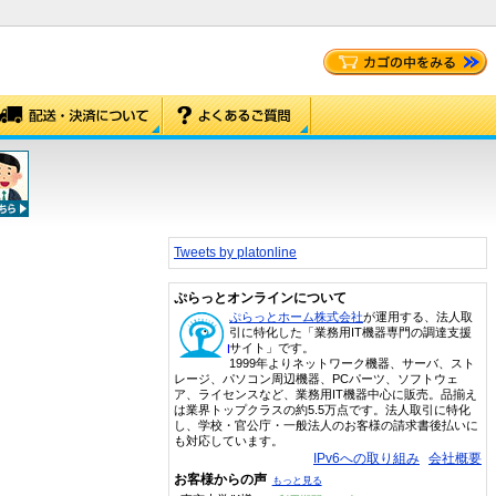
Tweets by platonline
ぷらっとオンラインについて
ぷらっとホーム株式会社
が運用する、法人取
引に特化した「業務用IT機器専門の調達支援
サイト」です。
1999年よりネットワーク機器、サーバ、スト
レージ、パソコン周辺機器、PCパーツ、ソフトウェ
ア、ライセンスなど、業務用IT機器中心に販売。品揃え
は業界トップクラスの約5.5万点です。法人取引に特化
し、学校・官公庁・一般法人のお客様の請求書後払いに
も対応しています。
IPv6への取り組み
会社概要
お客様からの声
もっと見る