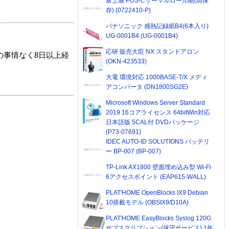
富士通 POS-Cサーマルロール紙(高保
存) (0722410-P)
パナソニック 感熱記録紙B4(6本入り)
UG-0001B4 (UG-0001B4)
応研 販売大臣 NX スタンドアロン
の事情なく8日以上経
(OKN-423533)
大電 環境対応 1000BASE-T/X メディ
アコンバータ (DN1800SG2E)
Microsoft Windows Server Standard
2019 16コアライセンス 64bitWin対応
日本語版 5CAL付 DVDパッケージ
(P73-07691)
IDEC AUTO-ID SOLUTIONS バッテリ
ー BP-007 (BP-007)
TP-Link AX1800 壁面埋め込み型 Wi-Fi
6アクセスポイント (EAP615-WALL)
PLAT'HOME OpenBlocks IX9 Debian
10搭載モデル (OBSIX9/D10A)
PLAT'HOME EasyBlocks Syslog 120G
サブスクリプション(保守サービス) 1年