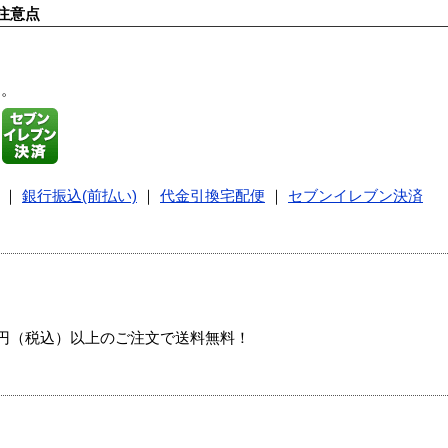
注意点
す。
｜
銀行振込(前払い)
｜
代金引換宅配便
｜
セブンイレブン決済
00円（税込）以上のご注文で送料無料！