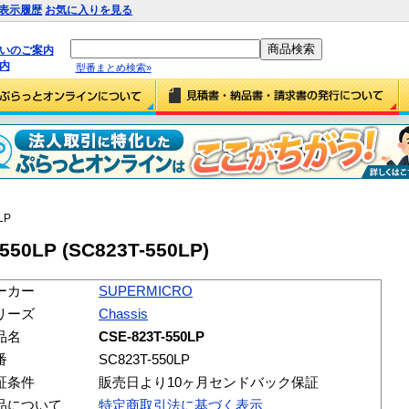
表示履歴
お気に入りを見る
払いのご案内
内
型番まとめ検索»
LP
50LP (SC823T-550LP)
ーカー
SUPERMICRO
リーズ
Chassis
品名
CSE-823T-550LP
番
SC823T-550LP
証条件
販売日より10ヶ月センドバック保証
品について
特定商取引法に基づく表示