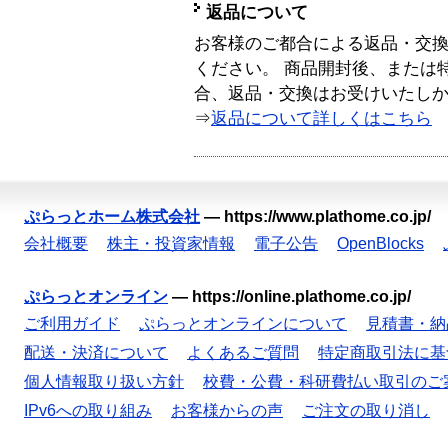
返品について
お客様のご都合による返品・交
ください。 商品開封後、または
合、返品・交換はお受けいたし
⇒
返品について詳しくはこちら
ぷらっとホーム株式会社
—
https://www.plathome.co.jp/
会社概要
株主・投資家情報
電子公告
OpenBlocks
ぷらっとオンライン
—
https://online.plathome.co.jp/
ご利用ガイド
ぷらっとオンラインについて
見積書・納
配送・決済について
よくあるご質問
特定商取引法に基
個人情報取り扱い方針
校費・公費・科研費払い取引のご
IPv6への取り組み
お客様からの声
ご注文の取り消し