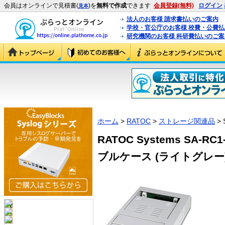
会員はオンラインで見積書(
)を
無料で作成
できます
会員登録(無料)
ログイン
見本
法人のお客様 請求書払いのご案内
学校・官公庁のお客様 校費・公費
研究機関のお客様 科研費払いのご案
ホーム
>
RATOC
>
ストレージ関連品
> 
RATOC Systems SA-
ブルケース (ライトグレー) (