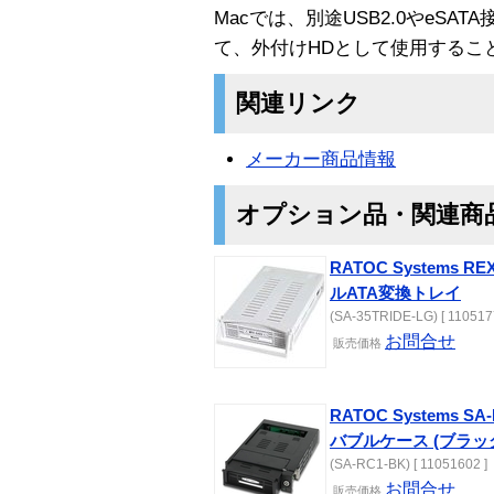
Macでは、別途USB2.0やeS
て、外付けHDとして使用するこ
関連リンク
メーカー商品情報
オプション品・関連商
RATOC Systems 
ルATA変換トレイ
(SA-35TRIDE-LG) [ 110517
お問合せ
販売
価格
RATOC Systems 
バブルケース (ブラッ
(SA-RC1-BK) [ 11051602 ]
お問合せ
販売
価格