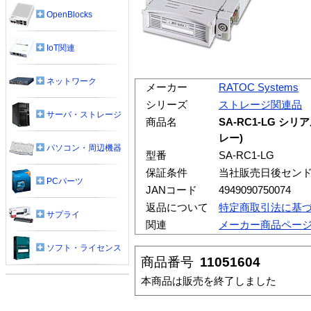
OpenBlocks
IoT関連
ネットワーク
メーカー
RATOC Systems
シリーズ
ストレージ関連品
サーバ・ストレージ
商品名
SA-RC1-LG シ
レー)
パソコン・周辺機器
型番
SA-RC1-LG
保証条件
当社販売日後セン
PCパーツ
JANコード
4949090750074
返品について
特定商取引法に基
サプライ
関連
メーカー商品ペー
ソフト・ライセンス
商品番号
11051604
本商品は販売を終了しました