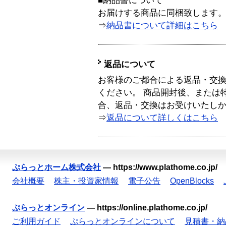
■納品書について
お届けする商品に同梱致します
⇒
納品書について詳細はこちら
返品について
お客様のご都合による返品・交
ください。 商品開封後、または
合、返品・交換はお受けいたし
⇒
返品について詳しくはこちら
ぷらっとホーム株式会社
—
https://www.plathome.co.jp/
会社概要
株主・投資家情報
電子公告
OpenBlocks
ぷらっとオンライン
—
https://online.plathome.co.jp/
ご利用ガイド
ぷらっとオンラインについて
見積書・納