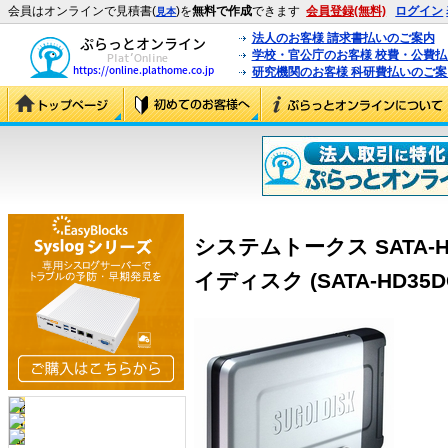
会員はオンラインで見積書(
)を
無料で作成
できます
会員登録(無料)
ログイン
見本
法人のお客様 請求書払いのご案内
学校・官公庁のお客様 校費・公費
研究機関のお客様 科研費払いのご案
システムトークス SATA-HD3
イディスク (SATA-HD35D