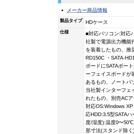
メーカー商品情報
製品タイプ
HDケース
仕様
■対応パソコン:対応
社製で電源出力機能付
を装着したもの、推奨 例:
RD150C ・SATA-H
ボードにSATAポー
ーフェイスボードが
あるもの、ノートパ
当社製インターフェイス
れたもの、別売ACアダ
対応OS:Windows XP /
応HDD:3.5型SA
度/湿度):温度0〜50
形寸法(スタンド除く):20