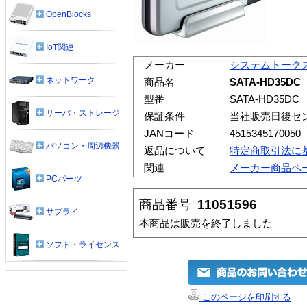
OpenBlocks
IoT関連
メーカー
システムトーク
ネットワーク
商品名
SATA-HD35DC
型番
SATA-HD35DC
サーバ・ストレージ
保証条件
当社販売日後セ
JANコード
4515345170050
パソコン・周辺機器
返品について
特定商取引法に
関連
メーカー商品ペ
PCパーツ
商品番号
11051596
サプライ
本商品は販売を終了しました
ソフト・ライセンス
このページを印刷する