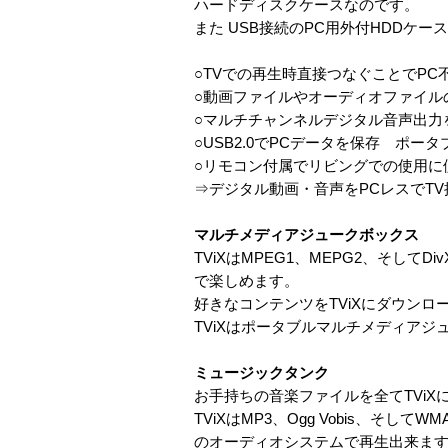
ハードディスクケースなのです。
また USB接続のPC用外付HDDケ
○TVでの再生時直接つなぐことでPC
○動画ファイルやオーディオファイル
○マルチチャンネルデジタル音声出力
○USB2.0でPCデータを保存 ポー
○リモコン付属でリビングでの使用に
⇒デジタル動画・音声をPCレスでT
マルチメディアジュークボックス
TViXはMPEG1、MEPG2、そし
で楽しめます。
好きなコンテンツをTViXにダウン
TViXはポータブルマルチメディアジ
ミュージックタンク
お手持ちの音楽ファイルを全てTViXに
TViXはMP3、Ogg Vobis、
のオーディオシステムで再生出来ます