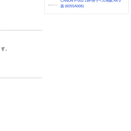
CANON P-002 LBP用ラベル用紙 A4 0
面 (6055A006)
ます。