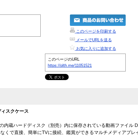
このページを印刷する
メールでURLを送る
お気に入りに追加する
このページのURL
https://plth.me/11051521
ディスクケース
はM3000Uの内蔵ハードディスク（別売）内に保存されている動画ファイル Di
PCを通すことなくで直接、簡単にTVに接続、鑑賞ができるマルチメディア