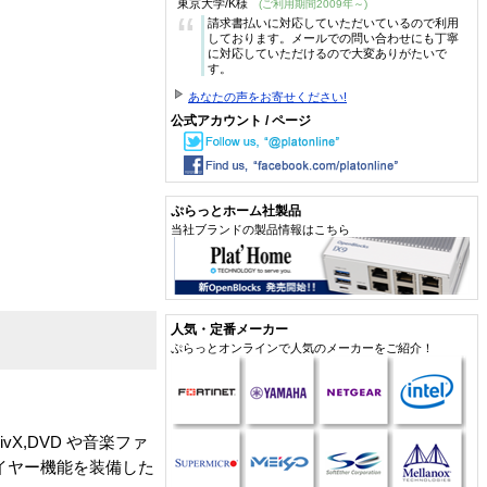
東京大学/K様
(ご利用期間2009年～)
“
請求書払いに対応していただいているので利用
しております。メールでの問い合わせにも丁寧
に対応していただけるので大変ありがたいで
す。
あなたの声をお寄せください!
公式アカウント / ページ
ぷらっとホーム社製品
当社ブランドの製品情報はこちら
人気・定番メーカー
ぷらっとオンラインで人気のメーカーをご紹介！
vX,DVD や音楽ファ
プレイヤー機能を装備した