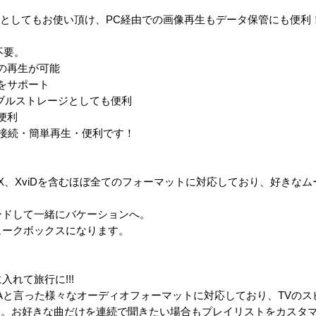
ースとしてもお使い頂け、PC経由での画像再生もデータ保管にも便利
不要。
の再生が可能
をサポート
タブルストレージとしても便利
便利
V接続・簡単再生・便利です！
てDivX、XviDを含むほぼ全てのフォーマットに対応しており、好きな
ロードして一緒にバケーションへ。
ュークボックスになります。
入れて旅行に!!!
そしてWMAと言った様々なオーディオフォーマットに対応しており、TVの
。お好きな曲だけを連続で聞きたい場合もプレイリストをカスタマ