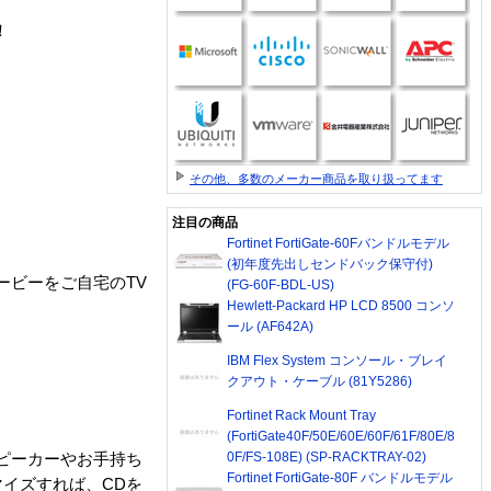
！
その他、多数のメーカー商品を取り扱ってます
注目の商品
Fortinet FortiGate-60Fバンドルモデル
(初年度先出しセンドバック保守付)
ムービーをご自宅のTV
(FG-60F-BDL-US)
Hewlett-Packard HP LCD 8500 コンソ
ール (AF642A)
IBM Flex System コンソール・ブレイ
クアウト・ケーブル (81Y5286)
Fortinet Rack Mount Tray
(FortiGate40F/50E/60E/60F/61F/80E/8
0F/FS-108E) (SP-RACKTRAY-02)
スピーカーやお手持ち
Fortinet FortiGate-80F バンドルモデル
イズすれば、CDを