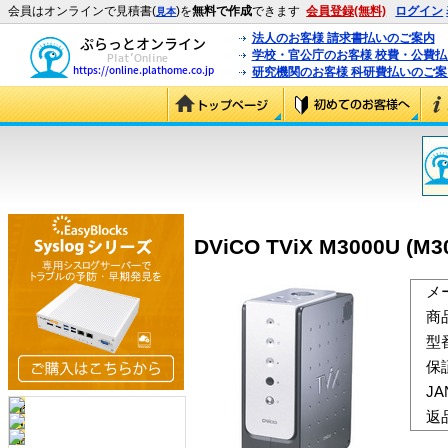
会員はオンラインで見積書(
)を
無料で作成
できます
会員登録(無料)
ログイン
見本
法人のお客様 請求書払いのご案内
学校・官公庁のお客様 校費・公費
研究機関のお客様 科研費払いのご案
DViCO TViX M3000U (M3
メ
商
型
保
J
返