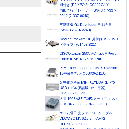
間付き (EBIX/SYSLOG120G/1Y)
内田洋行 イレーザーFB型(大) 7-337-
0040 (7-337-0040)
三菱電機 GX Developer 日本語版
(SW8D5C-GPPW-J)
Hewlett-Packard HP 外付けUSB DVD
ドライブ (701498-B21)
CISCO Japan 250V AC Type A Power
Cable (CAB-TA-250V-JP=)
PLAT'HOME OpenBlocks IX9 Debian
11搭載モデル (OBSIX9/D11A)
金井電器産業 MINI KEYBOARD Pro
USBモデル 英語版 (金井電器)
(HMB632KUS/R)
大電 100BASE-TX/FXメディアコンバ
ータ DN2800GE (DN2800GE)
エイム電子 光ファイバーケーブル
DLC/DSC MM62.5 2m (AFP2-
DLC/DSC-62-02)