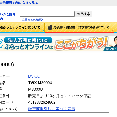
表示履歴
お気に入りを見る
払いのご案内
内
型番まとめ検索»
000U)
ーカー
DViCO
品名
TViX M3000U
番
M3000U
証条件
販売日より10ヶ月センドバック保証
ANコード
4517832624862
品について
特定商取引法に基づく表示