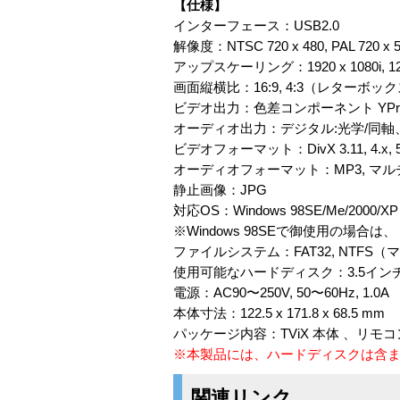
【仕様】
インターフェース：USB2.0
解像度：NTSC 720 x 480, PAL 720 x 
アップスケーリング：1920 x 1080i, 128
画面縦横比：16:9, 4:3（レターボックス,
ビデオ出力：色差コンポーネント YPr
オーディオ出力：デジタル:光学/同軸
ビデオフォーマット：DivX 3.11, 4.x, 5.
オーディオフォーマット：MP3, マルチチ
静止画像：JPG
対応OS：Windows 98SE/Me/2000/XP
※Windows 98SEで御使用の場
ファイルシステム：FAT32, NTF
使用可能なハードディスク：3.5インチ IDE
電源：AC90〜250V, 50〜60Hz, 1.0A
本体寸法：122.5 x 171.8 x 68.5 mm
パッケージ内容：TViX 本体 、リモ
※本製品には、ハードディスクは含
関連リンク