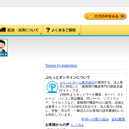
Tweets by platonline
ぷらっとオンラインについて
ぷらっとホーム株式会社
が運用する、法人取
引に特化した「業務用IT機器専門の調達支援
サイト」です。
1999年よりネットワーク機器、サーバ、スト
レージ、パソコン周辺機器、PCパーツ、ソフトウェ
ア、ライセンスなど、業務用IT機器中心に販売。品揃え
は業界トップクラスの約5.5万点です。法人取引に特化
し、学校・官公庁・一般法人のお客様の請求書後払いに
も対応しています。
IPv6への取り組み
会社概要
お客様からの声
もっと見る