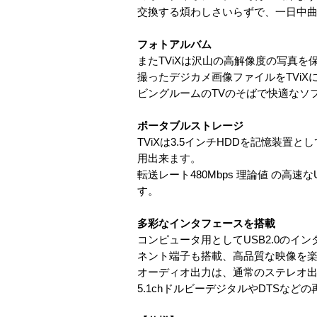
交換する煩わしさいらずで、一日中
フォトアルバム
またTViXは沢山の高解像度の写真
撮ったデジカメ画像ファイルをTVi
ビングルームのTVのそばで快適なソ
ポータブルストレージ
TViXは3.5インチHDDを記憶装置
用出来ます。
転送レート480Mbps 理論値 の高
す。
多彩なインタフェースを搭載
コンピュータ用としてUSB2.0のイ
ネント端子も搭載、高品質な映像を
オーディオ出力は、通常のステレオ出
5.1chドルビーデジタルやDTSなど