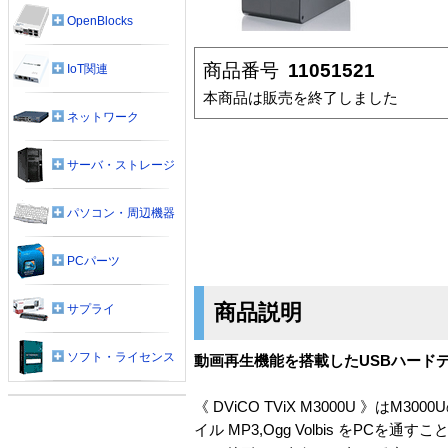
OpenBlocks
商品番号
11051521
IoT関連
本商品は販売を終了しました
ネットワーク
サーバ・ストレージ
パソコン・周辺機器
PCパーツ
商品説明
サプライ
ソフト・ライセンス
動画再生機能を搭載したUSBハード
《 DViCO TViX M3000U 》
イル MP3,Ogg Volbis を