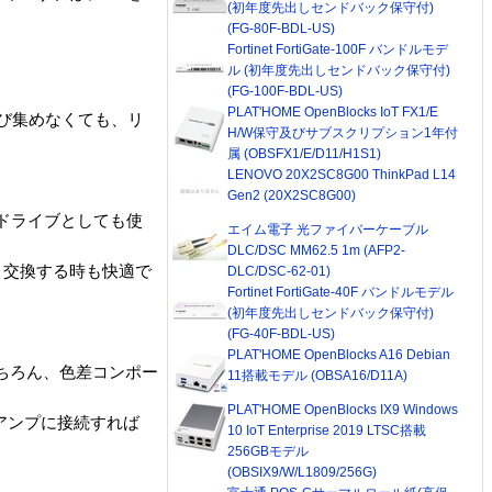
(初年度先出しセンドバック保守付)
(FG-80F-BDL-US)
Fortinet FortiGate-100F バンドルモデ
ル (初年度先出しセンドバック保守付)
(FG-100F-BDL-US)
PLAT'HOME OpenBlocks IoT FX1/E
呼び集めなくても、リ
H/W保守及びサブスクリプション1年付
属 (OBSFX1/E/D11/H1S1)
LENOVO 20X2SC8G00 ThinkPad L14
Gen2 (20X2SC8G00)
クドライブとしても使
エイム電子 光ファイバーケーブル
DLC/DSC MM62.5 1m (AFP2-
有、交換する時も快適で
DLC/DSC-62-01)
Fortinet FortiGate-40F バンドルモデル
(初年度先出しセンドバック保守付)
(FG-40F-BDL-US)
PLAT'HOME OpenBlocks A16 Debian
もちろん、色差コンポー
11搭載モデル (OBSA16/D11A)
PLAT'HOME OpenBlocks IX9 Windows
アンプに接続すれば
10 IoT Enterprise 2019 LTSC搭載
256GBモデル
(OBSIX9/W/L1809/256G)