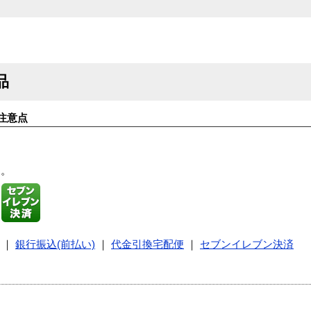
品
注意点
す。
｜
銀行振込(前払い)
｜
代金引換宅配便
｜
セブンイレブン決済