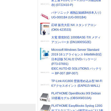
富士通 POS-Cサーマルロール紙(高保
存) (0722410-P)
パナソニック 感熱記録紙B4(6本入り)
UG-0001B4 (UG-0001B4)
応研 販売大臣 NX スタンドアロン
(OKN-423533)
大電 環境対応 1000BASE-T/X メディ
アコンバータ (DN1800SG2E)
Microsoft Windows Server Standard
2019 16コアライセンス 64bitWin対応
日本語版 5CAL付 DVDパッケージ
(P73-07691)
IDEC AUTO-ID SOLUTIONS バッテリ
ー BP-007 (BP-007)
TP-Link AX1800 壁面埋め込み型 Wi-Fi
6アクセスポイント (EAP615-WALL)
PLAT'HOME OpenBlocks IX9 Debian
10搭載モデル (OBSIX9/D10A)
PLAT'HOME EasyBlocks Syslog 120G
サブスクリプション(保守サービス) 1年