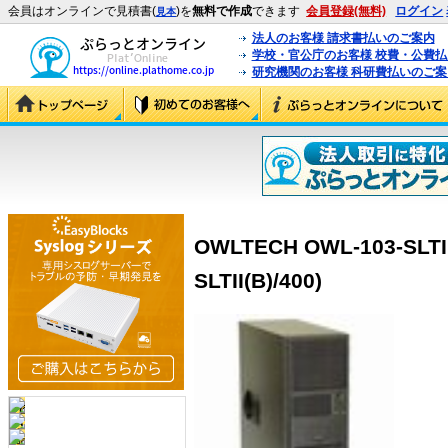
会員はオンラインで見積書(
)を
無料で作成
できます
会員登録(無料)
ログイン
見本
法人のお客様 請求書払いのご案内
学校・官公庁のお客様 校費・公費
研究機関のお客様 科研費払いのご案
OWLTECH OWL-103-SLTII
SLTII(B)/400)