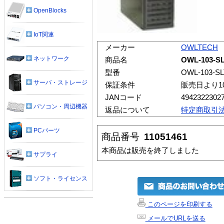
OpenBlocks
IoT関連
メーカー
OWLTECH
ネットワーク
商品名
OWL-103-SLT
型番
OWL-103-SLT
サーバ・ストレージ
保証条件
販売日より1
JANコード
4942322302
パソコン・周辺機器
返品について
特定商取引
PCパーツ
商品番号
11051461
本商品は販売を終了しました
サプライ
ソフト・ライセンス
このページを印刷する
メールでURLを送る