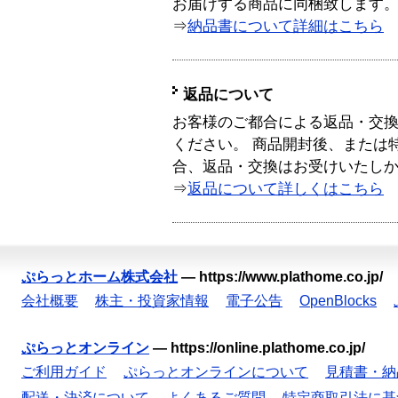
お届けする商品に同梱致します
⇒
納品書について詳細はこちら
返品について
お客様のご都合による返品・交
ください。 商品開封後、または
合、返品・交換はお受けいたし
⇒
返品について詳しくはこちら
ぷらっとホーム株式会社
—
https://www.plathome.co.jp/
会社概要
株主・投資家情報
電子公告
OpenBlocks
ぷらっとオンライン
—
https://online.plathome.co.jp/
ご利用ガイド
ぷらっとオンラインについて
見積書・納
配送・決済について
よくあるご質問
特定商取引法に基