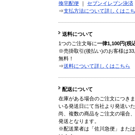
換宅配便
｜
セブンイレブン決済
⇒
支払方法について詳しくはこ
送料について
1つのご注文毎に
一律1,100円(税
※売掛取引(後払い)のお客様は33
無料！
⇒
送料について詳しくはこちら
配送について
在庫がある場合のご注文につき
いる発送日にて当社より発送い
尚、複数の商品をご注文の場合
発送となります。
※配送業者は「佐川急便」また