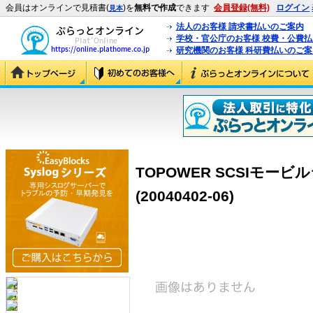
会員はオンラインで見積書(
)を
無料で作成
できます
会員登録(無料)
ログイン
見本
法人のお客様 請求書払いのご案内
学校・官公庁のお客様 校費・公費
研究機関のお客様 科研費払いのご案
TOPOWER SCSIモービ
(20040402-06)