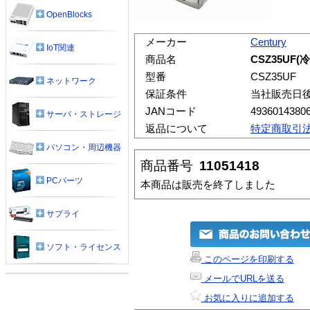
OpenBlocks
メーカー
Century
IoT関連
商品名
CSZ35UF
型番
CSZ35UF
ネットワーク
保証条件
当社販売日
JANコード
4936014380
サーバ・ストレージ
返品について
特定商取引
パソコン・周辺機器
商品番号
11051418
PCパーツ
本商品は販売を終了しました
サプライ
ソフト・ライセンス
このページを印刷する
メールでURLを送る
お気に入りに追加する