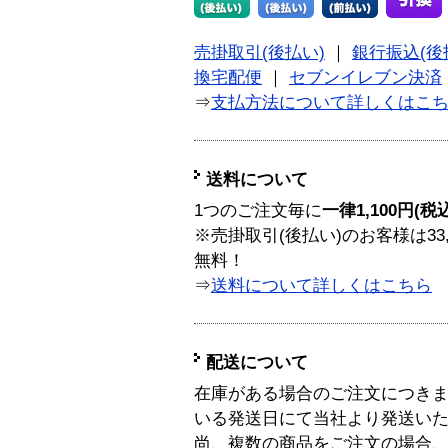
売掛取引(後払い)
｜
銀行振込(後
換宅配便
｜
セブンイレブン決済
⇒
支払方法について詳しくはこ
送料について
1つのご注文毎に
一律1,100円(税
※売掛取引(後払い)のお客様は33
無料！
⇒
送料について詳しくはこちら
配送について
在庫がある場合のご注文につき
いる発送日にて当社より発送い
尚、複数の商品をご注文の場合