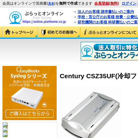
会員はオンラインで見積書(
)を
無料で作成
できます
会員登録(無料)
ログイン
見本
法人のお客様 請求書払いのご案内
学校・官公庁のお客様 校費・公費
研究機関のお客様 科研費払いのご案
Century CSZ35UF(冷却フ