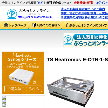
会員はオンラインで見積書(
)を
無料で作成
できます
会員登録(無料)
ログイン
見本
法人のお客様 請求書払いのご案内
学校・官公庁のお客様 校費・公費
研究機関のお客様 科研費払いのご案
TS Heatronics E-OTN-