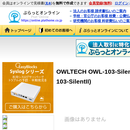
会員はオンラインで見積書(
)を
無料で作成
できます
会員登録(無料)
ログイン
見本
法人のお客様 請求書払いのご案内
学校・官公庁のお客様 校費・公費
研究機関のお客様 科研費払いのご案
OWLTECH OWL-103-Sil
103-SilentII)