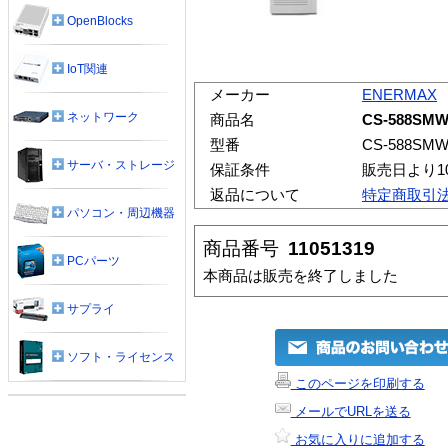
OpenBlocks
IoT関連
メーカー
ENERMAX
ネットワーク
商品名
CS-588SMW
型番
CS-588SMW
サーバ・ストレージ
保証条件
販売日より1
返品について
特定商取引
パソコン・周辺機器
商品番号
11051319
PCパーツ
本商品は販売を終了しました
サプライ
ソフト・ライセンス
このページを印刷する
メールでURLを送る
お気に入りに追加する