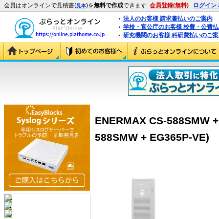
会員はオンラインで見積書(
)を
無料で作成
できます
会員登録(無料)
ログイン
見本
法人のお客様 請求書払いのご案内
学校・官公庁のお客様 校費・公費
研究機関のお客様 科研費払いのご案
ENERMAX CS-588SMW +
588SMW + EG365P-VE)