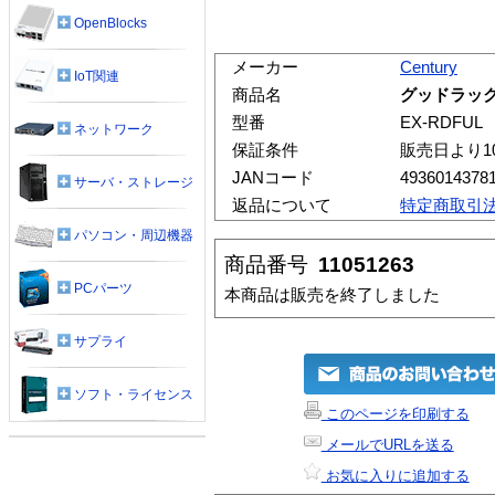
OpenBlocks
メーカー
Century
IoT関連
商品名
グッドラック 
型番
EX-RDFUL
ネットワーク
保証条件
販売日より1
JANコード
4936014378
サーバ・ストレージ
返品について
特定商取引
パソコン・周辺機器
商品番号
11051263
PCパーツ
本商品は販売を終了しました
サプライ
ソフト・ライセンス
このページを印刷する
メールでURLを送る
お気に入りに追加する