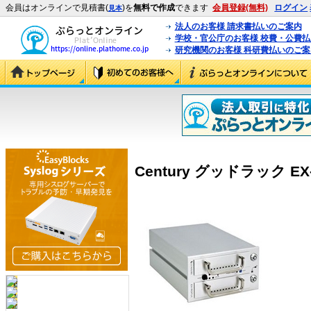
会員はオンラインで見積書(
)を
無料で作成
できます
会員登録(無料)
ログイン
見本
法人のお客様 請求書払いのご案内
学校・官公庁のお客様 校費・公費
研究機関のお客様 科研費払いのご案
Century グッドラック EX-