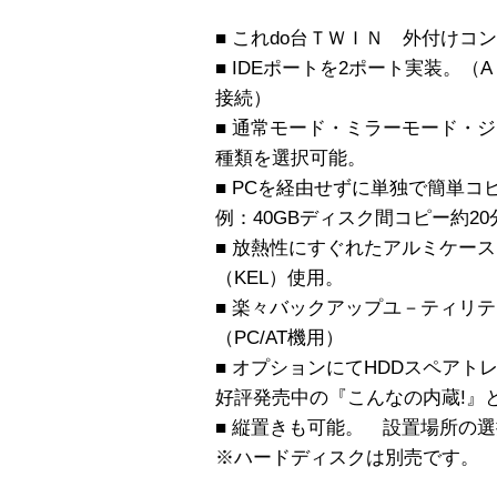
■ これdo台ＴＷＩＮ 外付けコ
■ IDEポートを2ポート実装。
接続）
■ 通常モード・ミラーモード・
種類を選択可能。
■ PCを経由せずに単独で簡単コ
例：40GBディスク間コピー約20
■ 放熱性にすぐれたアルミケー
（KEL）使用。
■ 楽々バックアップユ－ティリティ
（PC/AT機用）
■ オプションにてHDDスペアトレ
好評発売中の『こんなの内蔵!』
■ 縦置きも可能。 設置場所の
※ハードディスクは別売です。