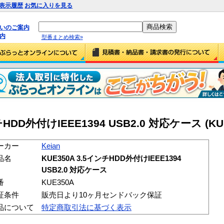
表示履歴
お気に入りを見る
払いのご案内
内
型番まとめ検索»
ンチHDD外付けIEEE1394 USB2.0 対応ケース (KU
ーカー
Keian
品名
KUE350A 3.5インチHDD外付けIEEE1394
USB2.0 対応ケース
番
KUE350A
証条件
販売日より10ヶ月センドバック保証
品について
特定商取引法に基づく表示