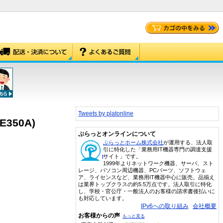
Tweets by platonline
E350A)
ぷらっとオンラインについて
ぷらっとホーム株式会社
が運用する、法人取
引に特化した「業務用IT機器専門の調達支援
サイト」です。
1999年よりネットワーク機器、サーバ、スト
レージ、パソコン周辺機器、PCパーツ、ソフトウェ
ア、ライセンスなど、業務用IT機器中心に販売。品揃え
は業界トップクラスの約5.5万点です。法人取引に特化
し、学校・官公庁・一般法人のお客様の請求書後払いに
も対応しています。
IPv6への取り組み
会社概要
お客様からの声
もっと見る