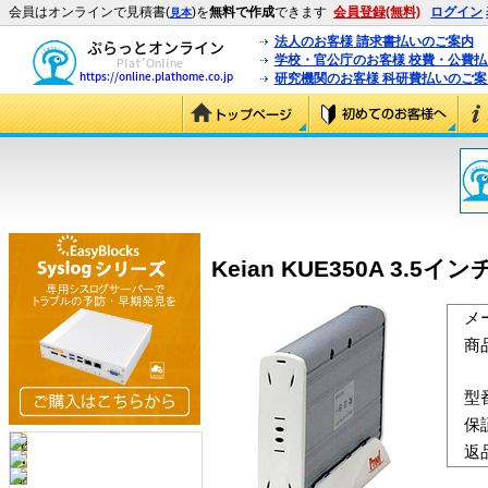
会員はオンラインで見積書(
)を
無料で作成
できます
会員登録(無料)
ログイン
見本
法人のお客様 請求書払いのご案内
学校・官公庁のお客様 校費・公費
研究機関のお客様 科研費払いのご案
Keian KUE350A 3.5イ
メ
商
型
保
返