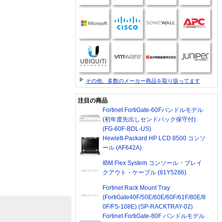
その他、多数のメーカー商品を取り扱ってます
注目の商品
Fortinet FortiGate-60Fバンドルモデル
(初年度先出しセンドバック保守付)
(FG-60F-BDL-US)
Hewlett-Packard HP LCD 8500 コンソ
ール (AF642A)
IBM Flex System コンソール・ブレイ
クアウト・ケーブル (81Y5286)
Fortinet Rack Mount Tray
(FortiGate40F/50E/60E/60F/61F/80E/8
0F/FS-108E) (SP-RACKTRAY-02)
Fortinet FortiGate-80F バンドルモデル