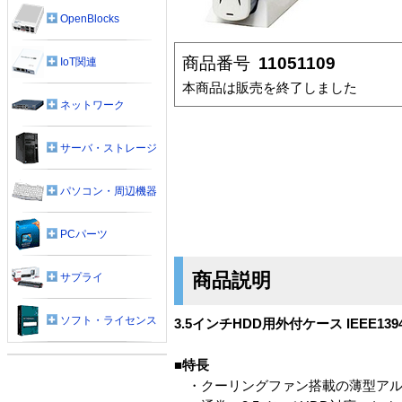
OpenBlocks
商品番号
11051109
IoT関連
本商品は販売を終了しました
ネットワーク
サーバ・ストレージ
パソコン・周辺機器
PCパーツ
商品説明
サプライ
ソフト・ライセンス
3.5インチHDD用外付ケース IEEE139
■特長
・クーリングファン搭載の薄型アル