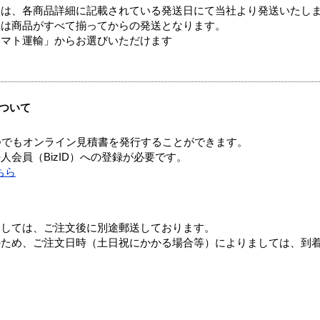
ては、各商品詳細に記載されている発送日にて当社より発送いたし
送は商品がすべて揃ってからの発送となります。
ヤマト運輸」からお選びいただけます
ついて
つでもオンライン見積書を発行することができます。
会員（BizID）への登録が必要です。
ちら
ましては、ご注文後に別途郵送しております。
のため、ご注文日時（土日祝にかかる場合等）によりましては、到