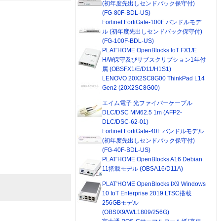
(初年度先出しセンドバック保守付)
(FG-80F-BDL-US)
Fortinet FortiGate-100F バンドルモデ
ル (初年度先出しセンドバック保守付)
(FG-100F-BDL-US)
PLAT'HOME OpenBlocks IoT FX1/E
H/W保守及びサブスクリプション1年付
属 (OBSFX1/E/D11/H1S1)
LENOVO 20X2SC8G00 ThinkPad L14
Gen2 (20X2SC8G00)
エイム電子 光ファイバーケーブル
DLC/DSC MM62.5 1m (AFP2-
DLC/DSC-62-01)
Fortinet FortiGate-40F バンドルモデル
(初年度先出しセンドバック保守付)
(FG-40F-BDL-US)
PLAT'HOME OpenBlocks A16 Debian
11搭載モデル (OBSA16/D11A)
PLAT'HOME OpenBlocks IX9 Windows
10 IoT Enterprise 2019 LTSC搭載
256GBモデル
(OBSIX9/W/L1809/256G)