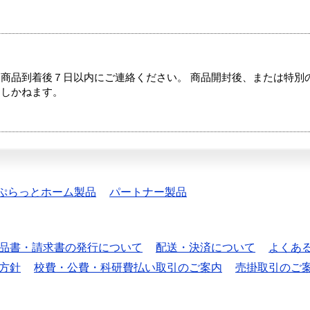
商品到着後７日以内にご連絡ください。 商品開封後、または特別
たしかねます。
ぷらっとホーム製品
パートナー製品
品書・請求書の発行について
配送・決済について
よくあ
方針
校費・公費・科研費払い取引のご案内
売掛取引のご