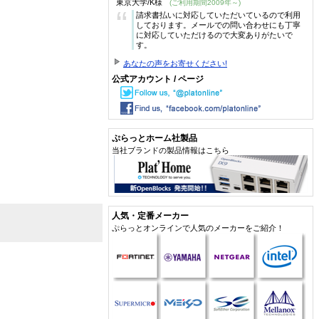
東京大学/K様
(ご利用期間2009年～)
“
請求書払いに対応していただいているので利用
しております。メールでの問い合わせにも丁寧
に対応していただけるので大変ありがたいで
す。
あなたの声をお寄せください!
公式アカウント / ページ
ぷらっとホーム社製品
当社ブランドの製品情報はこちら
人気・定番メーカー
ぷらっとオンラインで人気のメーカーをご紹介！