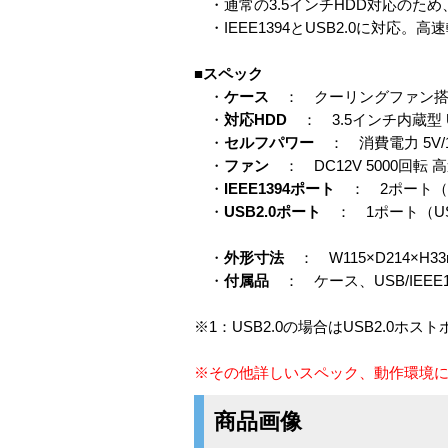
・通常の3.5インチHDD対応のため
・IEEE1394とUSB2.0に対応。
■スペック
・
ケース
： クーリングファン搭
・
対応HDD
： 3.5インチ内蔵型 Ult
・
セルフパワー
： 消費電力 5V/1.
・
ファン
： DC12V 5000回転
・
IEEE1394ポート
： 2ポート（Wi
・
USB2.0ポート
： 1ポート（USB1
XP/MacOS（
・
外形寸法
： W115×D214×H3
・
付属品
： ケース、USB/IEE
※1：USB2.0の場合はUSB2.0
※その他詳しいスペック、動作環境
商品画像