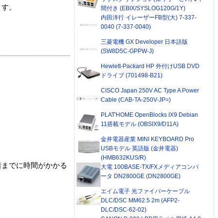
ます。
間付き (EBIX/SYSLOG120G/1Y)
内田洋行 イレーザーFB型(大) 7-337-
0040 (7-337-0040)
三菱電機 GX Developer 日本語版
(SW8D5C-GPPW-J)
Hewlett-Packard HP 外付けUSB DVD
ドライブ (701498-B21)
CISCO Japan 250V AC Type A Power
Cable (CAB-TA-250V-JP=)
PLAT'HOME OpenBlocks IX9 Debian
11搭載モデル (OBSIX9/D11A)
金井電器産業 MINI KEYBOARD Pro
USBモデル 英語版 (金井電器)
(HMB632KUS/R)
着までに時間がかかる
大電 100BASE-TX/FXメディアコンバ
ータ DN2800GE (DN2800GE)
エイム電子 光ファイバーケーブル
DLC/DSC MM62.5 2m (AFP2-
DLC/DSC-62-02)