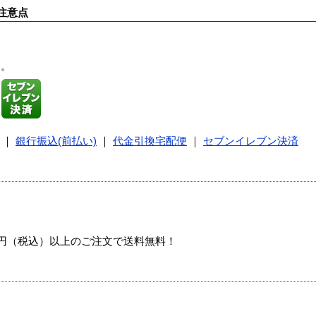
注意点
す。
｜
銀行振込(前払い)
｜
代金引換宅配便
｜
セブンイレブン決済
00円（税込）以上のご注文で送料無料！