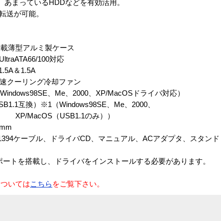
、あまっているHDDなどを有効活用。
高速転送が可能。
載薄型アルミ製ケース
raATA66/100対応
5A＆1.5A
 高速クーリング冷却ファン
ndows98SE、Me、2000、XP/MacOSドライバ対応）
.1互換）※1（Windows98SE、Me、2000、
USB1.1のみ））
3mm
E1394ケーブル、ドライバCD、マニュアル、ACアダプタ、スタンド
ホストポートを搭載し、ドライバをインストールする必要があります。
については
こちら
をご覧下さい。