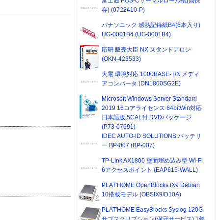
富士通 POS-Cサーマルロール紙(高保
存) (0722410-P)
パナソニック 感熱記録紙B4(6本入り)
UG-0001B4 (UG-0001B4)
応研 販売大臣 NX スタンドアロン
(OKN-423533)
大電 環境対応 1000BASE-T/X メディ
アコンバータ (DN1800SG2E)
Microsoft Windows Server Standard
2019 16コアライセンス 64bitWin対応
日本語版 5CAL付 DVDパッケージ
(P73-07691)
IDEC AUTO-ID SOLUTIONS バッテリ
ー BP-007 (BP-007)
TP-Link AX1800 壁面埋め込み型 Wi-Fi
6アクセスポイント (EAP615-WALL)
PLAT'HOME OpenBlocks IX9 Debian
10搭載モデル (OBSIX9/D10A)
PLAT'HOME EasyBlocks Syslog 120G
サブスクリプション(保守サービス) 1年