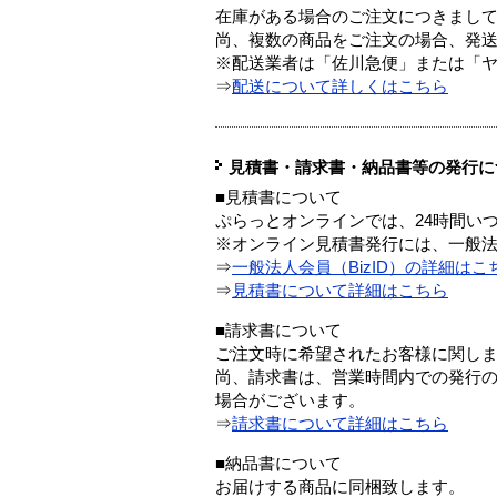
在庫がある場合のご注文につきまし
尚、複数の商品をご注文の場合、発
※配送業者は「佐川急便」または「
⇒
配送について詳しくはこちら
見積書・請求書・納品書等の発行に
■見積書について
ぷらっとオンラインでは、24時間い
※オンライン見積書発行には、一般法人
⇒
一般法人会員（BizID）の詳細はこ
⇒
見積書について詳細はこちら
■請求書について
ご注文時に希望されたお客様に関し
尚、請求書は、営業時間内での発行
場合がございます。
⇒
請求書について詳細はこちら
■納品書について
お届けする商品に同梱致します。