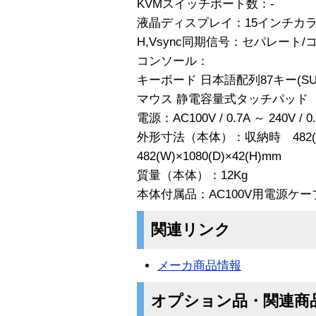
KVMスイッチポート数：-
液晶ディスプレイ：15インチカラー液
H,Vsync同期信号：セパレート
コンソール：
キーボード 日本語配列87キー(S
マウス 静電容量式タッチパッド 
電源：AC100V / 0.7A ～ 240V / 0
外形寸法（本体）：収納時 482(W)
482(W)×1080(D)×42(H)mm
質量（本体）：12Kg
本体付属品：AC100V用電源ケーブ
関連リンク
メーカ商品情報
オプション品・関連商