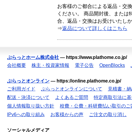
お客様のご都合による返品・交
ください。 商品開封後、または
合、返品・交換はお受けいたし
⇒
返品について詳しくはこちら
ぷらっとホーム株式会社
—
https://www.plathome.co.jp/
会社概要
株主・投資家情報
電子公告
OpenBlocks
ぷらっとオンライン
—
https://online.plathome.co.jp/
ご利用ガイド
ぷらっとオンラインについて
見積書・納
配送・決済について
よくあるご質問
特定商取引法に基
個人情報取り扱い方針
校費・公費・科研費払い取引のご
IPv6への取り組み
お客様からの声
ご注文の取り消し
ソーシャルメディア