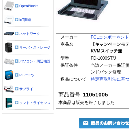
OpenBlocks
IoT関連
ネットワーク
メーカー
FCLコンポーネント
商品名
【キャンペーンモデル】S
サーバ・ストレージ
KVMスイッチ無
型番
FD-1000ST/J
パソコン・周辺機器
保証条件
当該メーカー保証規
ンドバック修理
PCパーツ
返品について
特定商取引法に基
サプライ
商品番号
11051005
本商品は販売を終了しました
ソフト・ライセンス