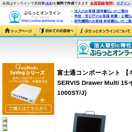
会員はオンラインで見積書(
)を
無料で作成
できます
会員登録(無料)
ログイン
見本
法人のお客様 請求書払いのご案内
学校・官公庁のお客様 校費・公費
研究機関のお客様 科研費払いのご案
富士通コンポーネント 【
SERVIS Drawer Multi
1000ST/J)