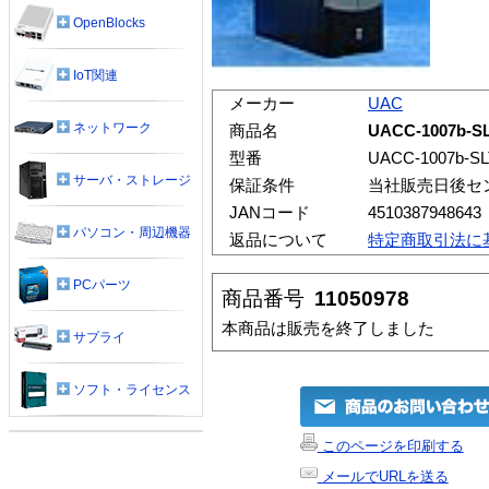
OpenBlocks
IoT関連
メーカー
UAC
ネットワーク
商品名
UACC-1007b
型番
UACC-1007b-SL
サーバ・ストレージ
保証条件
当社販売日後セ
JANコード
4510387948643
パソコン・周辺機器
返品について
特定商取引法に
PCパーツ
商品番号
11050978
本商品は販売を終了しました
サプライ
ソフト・ライセンス
このページを印刷する
メールでURLを送る