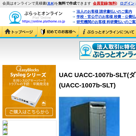
会員はオンラインで見積書(
)を
無料で作成
できます
会員登録(無料)
ログイン
見本
法人のお客様 請求書払いのご案内
学校・官公庁のお客様 校費・公費
研究機関のお客様 科研費払いのご案
UAC UACC-1007b-S
(UACC-1007b-SLT)