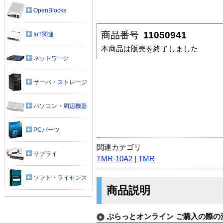
OpenBlocks
商品番号
11050941
IoT関連
本商品は販売を終了しました
ネットワーク
サーバ・ストレージ
パソコン・周辺機器
PCパーツ
関連カテゴリ
サプライ
TMR-10A2
|
TMR
ソフト・ライセンス
商品説明
ぷらっとオンライン ご購入の際の