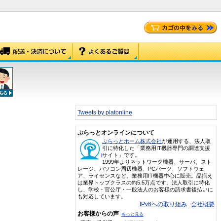
Tweets by platonline
ぷらっとオンラインについて
ぷらっとホーム株式会社
が運用する、法人取
引に特化した「業務用IT機器専門の調達支援
サイト」です。
1999年よりネットワーク機器、サーバ、スト
レージ、パソコン周辺機器、PCパーツ、ソフトウェ
ア、ライセンスなど、業務用IT機器中心に販売。品揃え
は業界トップクラスの約5.5万点です。法人取引に特化
し、学校・官公庁・一般法人のお客様の請求書後払いに
も対応しています。
IPv6への取り組み
会社概要
お客様からの声
もっと見る