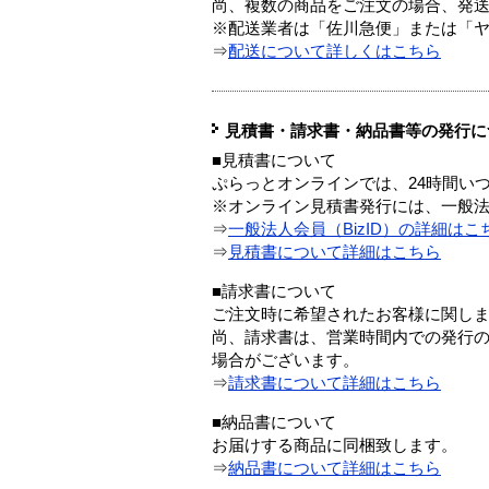
尚、複数の商品をご注文の場合、発
※配送業者は「佐川急便」または「
⇒
配送について詳しくはこちら
見積書・請求書・納品書等の発行に
■見積書について
ぷらっとオンラインでは、24時間い
※オンライン見積書発行には、一般法人
⇒
一般法人会員（BizID）の詳細はこ
⇒
見積書について詳細はこちら
■請求書について
ご注文時に希望されたお客様に関し
尚、請求書は、営業時間内での発行
場合がございます。
⇒
請求書について詳細はこちら
■納品書について
お届けする商品に同梱致します。
⇒
納品書について詳細はこちら