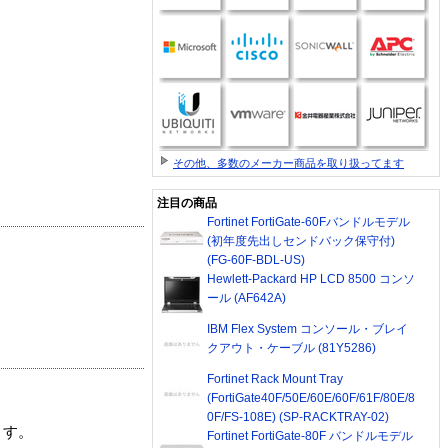
その他、多数のメーカー商品を取り扱ってます
注目の商品
Fortinet FortiGate-60Fバンドルモデル
(初年度先出しセンドバック保守付)
(FG-60F-BDL-US)
Hewlett-Packard HP LCD 8500 コンソ
ール (AF642A)
IBM Flex System コンソール・ブレイ
クアウト・ケーブル (81Y5286)
Fortinet Rack Mount Tray
(FortiGate40F/50E/60E/60F/61F/80E/8
0F/FS-108E) (SP-RACKTRAY-02)
ます。
Fortinet FortiGate-80F バンドルモデル