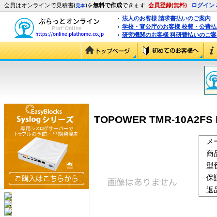
会員はオンラインで見積書(
)を
無料で作成
できます
会員登録(無料)
ログイン
見本
法人のお客様 請求書払いのご案内
学校・官公庁のお客様 校費・公費
研究機関のお客様 科研費払いのご案
TOPOWER TMR-10A2FS 
メ
商
型
保
返