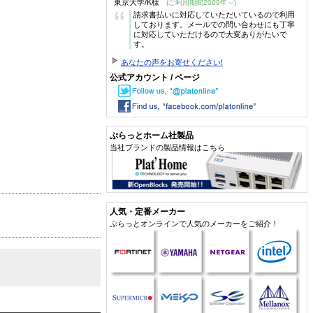
東京大学/K様
(ご利用期間2009年～)
“
請求書払いに対応していただいているので利用
しております。メールでの問い合わせにも丁寧
に対応していただけるので大変ありがたいで
す。
あなたの声をお寄せください!
公式アカウント / ページ
ぷらっとホーム社製品
当社ブランドの製品情報はこちら
人気・定番メーカー
ぷらっとオンラインで人気のメーカーをご紹介！