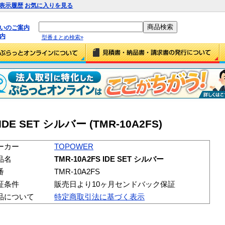
表示履歴
お気に入りを見る
払いのご案内
内
型番まとめ検索»
IDE SET シルバー (TMR-10A2FS)
ーカー
TOPOWER
品名
TMR-10A2FS IDE SET シルバー
番
TMR-10A2FS
証条件
販売日より10ヶ月センドバック保証
品について
特定商取引法に基づく表示