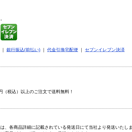
す。
｜
銀行振込(前払い)
｜
代金引換宅配便
｜
セブンイレブン決済
00円（税込）以上のご注文で送料無料！
ては、各商品詳細に記載されている発送日にて当社より発送いたし