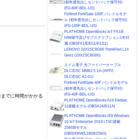
(初年度先出しセンドバック保守付)
(FG-80F-BDL-US)
Fortinet FortiGate-100F バンドルモデ
ル (初年度先出しセンドバック保守付)
(FG-100F-BDL-US)
PLAT'HOME OpenBlocks IoT FX1/E
H/W保守及びサブスクリプション1年付
属 (OBSFX1/E/D11/H1S1)
LENOVO 20X2SC8G00 ThinkPad L14
Gen2 (20X2SC8G00)
エイム電子 光ファイバーケーブル
DLC/DSC MM62.5 1m (AFP2-
DLC/DSC-62-01)
Fortinet FortiGate-40F バンドルモデル
(初年度先出しセンドバック保守付)
(FG-40F-BDL-US)
着までに時間がかかる
PLAT'HOME OpenBlocks A16 Debian
11搭載モデル (OBSA16/D11A)
PLAT'HOME OpenBlocks IX9 Windows
10 IoT Enterprise 2019 LTSC搭載
256GBモデル
(OBSIX9/W/L1809/256G)