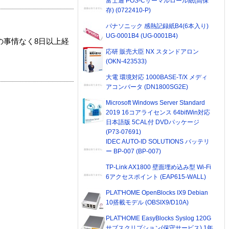
富士通 POS-Cサーマルロール紙(高保
存) (0722410-P)
パナソニック 感熱記録紙B4(6本入り)
UG-0001B4 (UG-0001B4)
の事情なく8日以上経
応研 販売大臣 NX スタンドアロン
(OKN-423533)
大電 環境対応 1000BASE-T/X メディ
アコンバータ (DN1800SG2E)
Microsoft Windows Server Standard
2019 16コアライセンス 64bitWin対応
日本語版 5CAL付 DVDパッケージ
(P73-07691)
IDEC AUTO-ID SOLUTIONS バッテリ
ー BP-007 (BP-007)
TP-Link AX1800 壁面埋め込み型 Wi-Fi
6アクセスポイント (EAP615-WALL)
PLAT'HOME OpenBlocks IX9 Debian
10搭載モデル (OBSIX9/D10A)
PLAT'HOME EasyBlocks Syslog 120G
サブスクリプション(保守サービス) 1年