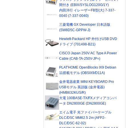
間付き (EBIX/SYSLOG120G/1Y)
内田洋行 イレーザーFB型(大) 7-337-
0040 (7-337-0040)
三菱電機 GX Developer 日本語版
(SW8D5C-GPPW-J)
Hewlett-Packard HP 外付けUSB DVD
ドライブ (701498-B21)
CISCO Japan 250V AC Type A Power
Cable (CAB-TA-250V-JP=)
PLAT'HOME OpenBlocks IX9 Debian
11搭載モデル (OBSIX9/D11A)
金井電器産業 MINI KEYBOARD Pro
USBモデル 英語版 (金井電器)
(HMB632KUS/R)
大電 100BASE-TX/FXメディアコンバ
ータ DN2800GE (DN2800GE)
エイム電子 光ファイバーケーブル
DLC/DSC MM62.5 2m (AFP2-
DLC/DSC-62-02)